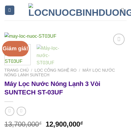
Skip
to
content
Giảm giá!
Add to
Wishlist
TRANG CHỦ
/
LỌC CÔNG NGHỆ RO
/
MÁY LỌC NƯỚC
NÓNG LẠNH SUNTECH
Máy Lọc Nước Nóng Lạnh 3 Vòi
SUNTECH ST-03UF
Giá
Giá
13,700,000
12,900,000
₫
₫
gốc
hiện