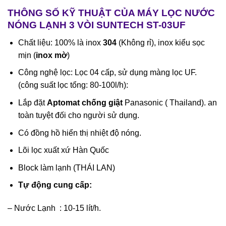
THÔNG SỐ KỸ THUẬT CỦA MÁY LỌC NƯỚC
NÓNG LẠNH 3 VÒI SUNTECH ST-03UF
Chất liệu: 100% là inox
304
(Không rỉ), inox kiểu sọc
mịn (
inox mờ
)
Công nghệ lọc: Lọc 04 cấp, sử dụng màng lọc UF.
(công suất lọc tổng: 80-100l/h):
Lắp đặt
Aptomat chống giật
Panasonic ( Thailand). an
toàn tuyệt đối cho người sử dụng.
Có đồng hồ hiển thị nhiệt độ nóng.
Lõi lọc xuất xứ Hàn Quốc
Block làm lạnh (THÁI LAN)
T
ự động cung cấp:
– Nước Lạnh : 10-15 lít/h.