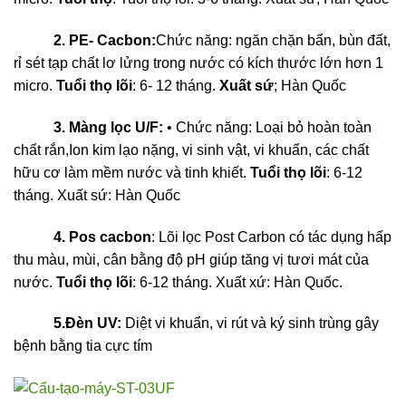
2. PE- Cacbon:
Chức năng: ngăn chặn bẩn, bùn đất,
rỉ sét tạp chất lơ lửng trong nước có kích thước lớn hơn 1
micro.
Tuổi thọ lõi
: 6- 12 tháng.
Xuất sứ
; Hàn Quốc
3. Màng lọc U/F:
•​ Chức năng: Loại bỏ hoàn toàn
chất rắn,Ion kim lạo nặng, vi sinh vật, vi khuẩn, các chất
hữu cơ làm mềm nước và tinh khiết.
Tuổi thọ lõi
: 6-12
tháng. Xuất sứ: Hàn Quốc
4. Pos cacbon
: Lõi lọc Post Carbon có tác dụng hấp
thu màu, mùi, cân bằng độ pH giúp tăng vị tươi mát của
nước.
Tuổi thọ lõi
: 6-12 tháng. Xuất xứ: Hàn Quốc.
5.Đèn UV:
Diệt vi khuẩn, vi rút và ký sinh trùng gây
bệnh bằng tia cực tím