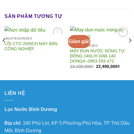
SẢN PHẨM TƯƠNG TỰ
UNCATEGORIZED
Giảm giá!
LÕI CTO 20INCH MÁY BÁN
UNCATEGORIZED
CÔNG NGHIỆP
MÁY ĐUN NƯỚC NÓNG TỰ
Add to
Add to
ĐỘNG 140L/H DAB-140
Wishlist
Wishlist
DONGA -0983 593 472
Giá
Giá
23,100,000
₫
22,490,000
₫
gốc
hiện
là:
tại
23,100,000₫.
là:
0,000₫.
22,490,
LIÊN HỆ
Lọc Nước Bình Dương
Địa chỉ:
160 Phú Lợi, KP 5 Phường Phú Hòa, TP Thủ Dầu
Một, Bình Dương