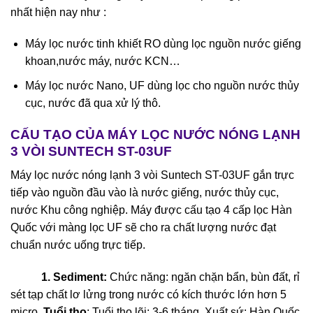
nhất hiện nay như :
Máy lọc nước tinh khiết RO dùng lọc nguồn nước giếng
khoan,nước máy, nước KCN…
Máy lọc nước Nano, UF dùng lọc cho nguồn nước thủy
cục, nước đã qua xử lý thô.
CẤU TẠO CỦA MÁY LỌC NƯỚC NÓNG LẠNH
3 VÒI SUNTECH ST-03UF
Máy lọc nước nóng lạnh 3 vòi Suntech ST-03UF gắn trực
tiếp vào nguồn đầu vào là nước giếng, nước thủy cục,
nước Khu công nghiệp. Máy được cấu tạo 4 cấp lọc Hàn
Quốc với màng lọc UF sẽ cho ra chất lượng nước đạt
chuẩn nước uống trực tiếp.
1. Sediment:
​ Chức năng: ngăn chặn bẩn, bùn đất, rỉ
sét tạp chất lơ lửng trong nước có kích thước lớn hơn 5
micro.
Tuổi thọ
: Tuổi thọ lõi: 3-6 tháng. Xuất sứ; Hàn Quốc