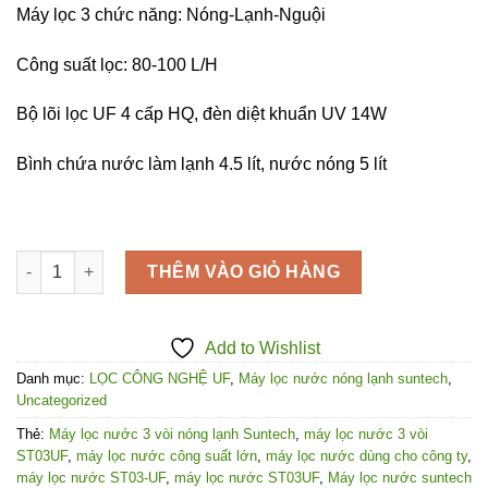
Máy lọc 3 chức năng: Nóng-Lạnh-Nguội
là:
tại
13,700,000₫.
là:
Công suất lọc: 80-100 L/H
12,900,000₫.
Bộ lõi lọc UF 4 cấp HQ, đèn diệt khuẩn UV 14W
Bình chứa nước làm lạnh 4.5 lít, nước nóng 5 lít
Máy Lọc Nước Nóng Lạnh 3 Vòi SUNTECH ST-03UF số lượng
THÊM VÀO GIỎ HÀNG
Add to Wishlist
Danh mục:
LỌC CÔNG NGHỆ UF
,
Máy lọc nước nóng lạnh suntech
,
Uncategorized
Thẻ:
Máy lọc nước 3 vòi nóng lạnh Suntech
,
máy lọc nước 3 vòi
ST03UF
,
máy lọc nước công suất lớn
,
máy lọc nước dùng cho công ty
,
máy lọc nước ST03-UF
,
máy lọc nước ST03UF
,
Máy lọc nước suntech