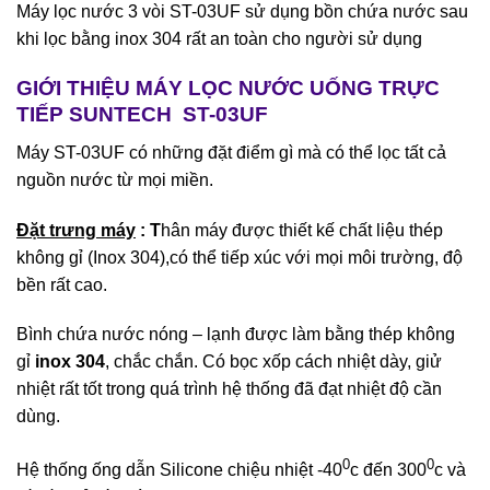
Máy lọc nước 3 vòi ST-03UF sử dụng bồn chứa nước sau
khi lọc bằng inox 304 rất an toàn cho người sử dụng
GIỚI THIỆU MÁY LỌC NƯỚC UỐNG TRỰC
TIẾP SUNTECH ST-03UF
Máy ST-03UF có những đặt điểm gì mà có thể lọc tất cả
nguồn nước từ mọi miền.
Đặt trưng máy
:
T
hân máy được thiết kế chất liệu thép
không gỉ (Inox 304),có thể tiếp xúc với mọi môi trường, độ
bền rất cao.
Bình chứa nước nóng – lạnh được làm bằng thép không
gỉ
inox 304
, chắc chắn. Có bọc xốp cách nhiệt dày, giử
nhiệt rất tốt trong quá trình hệ thống đã đạt nhiệt độ cần
dùng.
0
0
Hệ thống ống dẫn Silicone chiệu nhiệt -40
c đến 300
c và