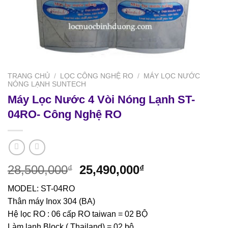
TRANG CHỦ
/
LỌC CÔNG NGHỆ RO
/
MÁY LỌC NƯỚC
NÓNG LẠNH SUNTECH
Máy Lọc Nước 4 Vòi Nóng Lạnh ST-
04RO- Công Nghệ RO
Giá
Giá
28,500,000
25,490,000
₫
₫
gốc
hiện
MODEL: ST-04RO
là:
tại
Thân máy Inox 304 (BA)
28,500,000₫.
là:
Hệ lọc RO : 06 cấp RO taiwan = 02 BỘ
25,490,000₫.
Làm lạnh Block ( Thailand) = 02 bộ