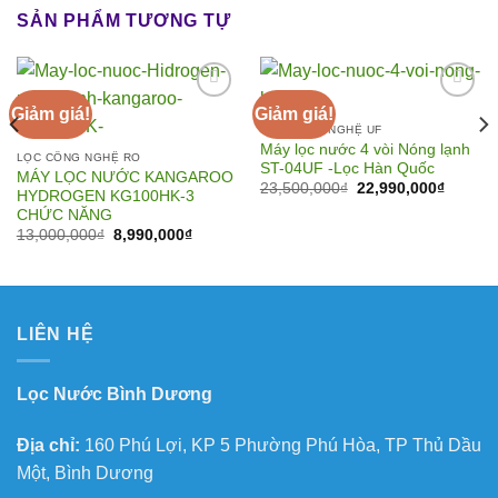
SẢN PHẨM TƯƠNG TỰ
Giảm giá!
Giảm giá!
LỌC CÔNG NGHỆ UF
Máy lọc nước 4 vòi Nóng lạnh
Add to
Add to
LỌC CÔNG NGHỆ RO
ST-04UF -Lọc Hàn Quốc
Wishlist
Wishlist
MÁY LỌC NƯỚC KANGAROO
Giá
Giá
23,500,000
₫
22,990,000
₫
HYDROGEN KG100HK-3
gốc
hiện
CHỨC NĂNG
là:
tại
23,500,000₫.
là:
Giá
Giá
13,000,000
₫
8,990,000
₫
22,990,
gốc
hiện
là:
tại
0₫.
13,000,000₫.
là:
8,990,000₫.
LIÊN HỆ
Lọc Nước Bình Dương
Địa chỉ:
160 Phú Lợi, KP 5 Phường Phú Hòa, TP Thủ Dầu
Một, Bình Dương