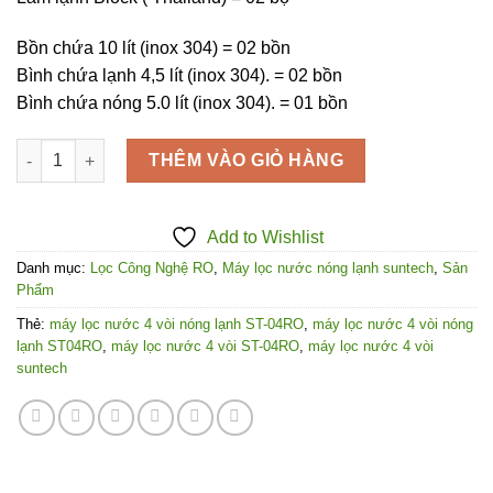
Bồn chứa 10 lít (inox 304) = 02 bồn
Bình chứa lạnh 4,5 lít (inox 304). = 02 bồn
Bình chứa nóng 5.0 lít (inox 304). = 01 bồn
Máy Lọc Nước 4 Vòi Nóng Lạnh ST-04RO- Công Nghệ RO số l
THÊM VÀO GIỎ HÀNG
Add to Wishlist
Danh mục:
Lọc Công Nghệ RO
,
Máy lọc nước nóng lạnh suntech
,
Sản
Phẩm
Thẻ:
máy lọc nước 4 vòi nóng lạnh ST-04RO
,
máy lọc nước 4 vòi nóng
lạnh ST04RO
,
máy lọc nước 4 vòi ST-04RO
,
máy lọc nước 4 vòi
suntech