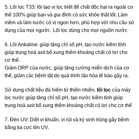
5. Lõi lọc T33: lõi tạo vị lọc triệt để chất độc hại ra ngoài cơ
thể 100% giúp bạn và gia đình có sức khỏe thật tốt. Làm
mềm và làm nước có vị ngon hơn, phù hợp với nhu cầu sử
dụng của mọi người. Lõi lọc dùng cho mọi nguồn nước
6. Lõi Ankaline: giúp tăng chỉ số pH, tạo nước kiềm tính
giúp trung hoà axit bổ xung thêm khoáng chất có lợi cho
cơ thể.
Giảm ORP của nước, giúp tăng cường miễn dịch của cơ
thể, giảm các bệnh tật do quá trình lão hóa tế bào gây ra.
Sử dụng chất liệu đá hiếm từ thiên nhiên,
lõi lọc
của máy
lọc nước giúp tăng chỉ số pH, tạo nước kiềm tính giúp
trung hoà axit bổ xung thêm khoáng chất có lợi cho cơ thể
7. Đèn UV: Diệt vi khuẩn, vi rút và ký sinh trùng gây bệnh
bằng tia cực tím UV.