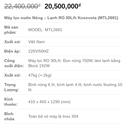
Giá
Giá
22,400,000
20,500,000
₫
₫
gốc
hiện
Máy lọc nước Nóng – Lạnh RO 30L/h Kosovota (MTL2681)
là:
tại
22,400,000₫.
là:
Mã sản
MODEL: MTL2681
20,500,000₫.
phẩm:
Xuất xứ:
Việt Nam
Điện áp:
220V/50HZ
Công
Máy lọc RO 30L/h. Đun nóng 750W, làm lạnh bằng
suất điện:
Block 192W
Xuất xứ:
47kg (+-2kg)
Trọng
Bình nóng 6 lít, bình lạnh 4 lít, bình nước thường 10
Lượng:
lít
Kích
410 x 450 x 1290 (mm)
thước:
Bình
Toàn bộ vỏ máy là Inox 304
chứa