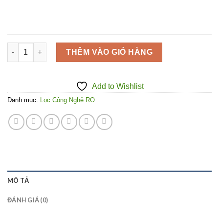
Máy lọc nước nóng lạnh RO 30L/H Kovovota-Bình Dương số l
THÊM VÀO GIỎ HÀNG
Add to Wishlist
Danh mục:
Lọc Công Nghệ RO
MÔ TẢ
ĐÁNH GIÁ (0)