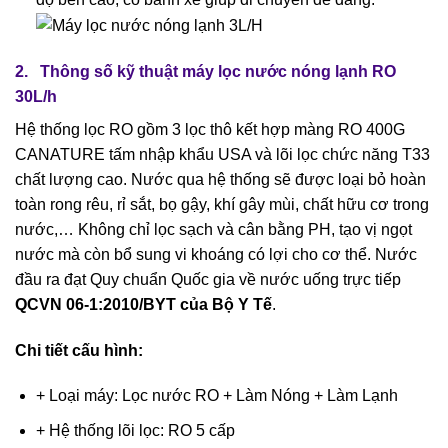
2. Thông số kỹ thuật
máy lọc nước nóng lạnh RO
30L/h
Hệ thống lọc RO gồm 3 lọc thô kết hợp màng RO 400G
CANATURE tấm nhập khẩu USA và lõi lọc chức năng T33
chất lượng cao. Nước qua hệ thống sẽ được loại bỏ hoàn
toàn rong rêu, rỉ sắt, bọ gậy, khí gây mùi, chất hữu cơ trong
nước,… Không chỉ lọc sạch và cân bằng PH, tạo vị ngọt
nước mà còn bổ sung vi khoáng có lợi cho cơ thể. Nước
đầu ra đạt Quy chuẩn Quốc gia về nước uống trực tiếp
QCVN 06-1:2010/BYT của Bộ Y Tế
.
Chi tiết cấu hình:
+ Loại máy: Lọc nước RO + Làm Nóng + Làm Lạnh
+ Hệ thống lõi lọc: RO 5 cấp