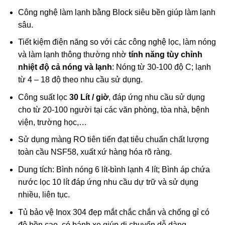
Công nghệ làm lạnh bằng Block siêu bền giúp làm lạnh
sâu.
Tiết kiệm điện năng so với các công nghệ lọc, làm nóng
và làm lạnh thông thường nhờ
tính năng tùy chỉnh
nhiệt độ cả nóng và lạnh
: Nóng từ 30-100 độ C; lạnh
từ 4 – 18 độ theo nhu cầu sử dụng.
Công suất lọc
30 Lít / giờ
, đáp ứng nhu cầu sử dụng
cho từ 20-100 người tại các văn phòng, tòa nhà, bệnh
viện, trường học,…
Sử dụng màng RO tiên tiến đạt tiêu chuẩn chất lượng
toàn cầu NSF58, xuất xứ hàng hóa rõ ràng.
Dung tích: Bình nóng 6 lít-bình lạnh 4 lít; Bình áp chứa
nước lọc 10 lít đáp ứng nhu cầu dự trữ và sử dụng
nhiều, liên tục.
Tủ bảo vệ Inox 304 đẹp mắt chắc chắn và chống gỉ có
độ bền cao, có bánh xe giúp di chuyển dễ dàng.