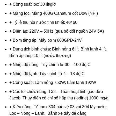
+ Công suất lọc: 30 lít/giờ
+ Màng lọc: Màng 400G Canature cốt Dow (NPI)
+ Tỷ lệ thu hồi nước tinh khiết: 40/ 60
+ Điện áp: 220V – 50Hz (qua bộ đổi nguồn 24V 5A)
+ Bơm tăng áp: Máy bơm 600GPD-24V
+ Dung tích bình chứa: Bình nóng 6 lít, Bình lạnh 4 lít,
Bình áp thép 10 lít (nước thường)
+ Nhiệt độ nóng: Tùy chỉnh từ 30 – 100 độ C
+ Nhiệt độ lạnh: Tùy chỉnh từ 4 – 18 độ C
+ Công suất : Làm nóng 750W; Làm lạnh 192W
+ Các lõi chức năng: T33 – Than hoạt tính gáo dừa
Jacobi Thụy điển có chỉ số hấp thụ (Iodine) 1000 mg/g
+ Kiểu dáng: Tủ inox 304 bảo vệ 03 vòi 304 lấy nước
Lọc – Nóng – Lạnh. Bánh xe đẩy dễ dàng