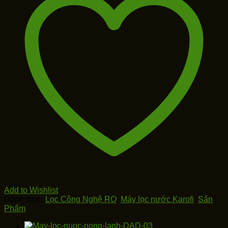
–
8
CẤP
LỌC
THÔNG
MINH
số
lượng
Add to Wishlist
Danh mục:
Lọc Công Nghệ RO
,
Máy lọc nước Karofi
,
Sản
Phẩm