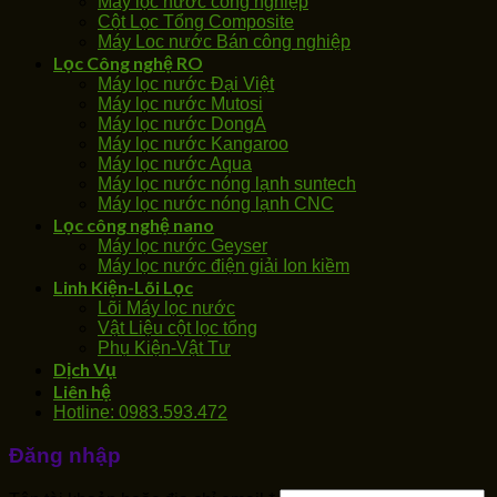
Máy lọc nước công nghiệp
Cột Lọc Tổng Composite
Máy Loc nước Bán công nghiệp
Lọc Công nghệ RO
Máy lọc nước Đại Việt
Máy lọc nước Mutosi
Máy lọc nước DongA
Máy lọc nước Kangaroo
Máy lọc nước Aqua
Máy lọc nước nóng lạnh suntech
Máy lọc nước nóng lạnh CNC
Lọc công nghệ nano
Máy lọc nước Geyser
Máy lọc nước điện giải Ion kiềm
Linh Kiện-Lõi Lọc
Lõi Máy lọc nước
Vật Liệu cột lọc tổng
Phụ Kiện-Vật Tư
Dịch Vụ
Liên hệ
Hotline: 0983.593.472
Đăng nhập