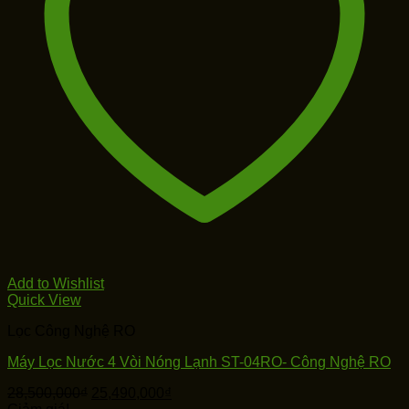
Add to Wishlist
Quick View
Lọc Công Nghệ RO
Máy Lọc Nước 4 Vòi Nóng Lạnh ST-04RO- Công Nghệ RO
Giá
Giá
28,500,000
₫
25,490,000
₫
gốc
hiện