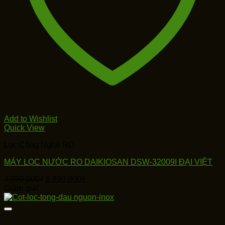
Add to Wishlist
Quick View
Lọc Công Nghệ RO
MÁY LỌC NƯỚC RO DAIKIOSAN DSW-32009I ĐẠI VIỆT
Giá
Giá
7,990,000
₫
6,890,000
₫
gốc
hiện
Giảm giá!
là:
tại
7,990,000₫.
là:
6,890,000₫.