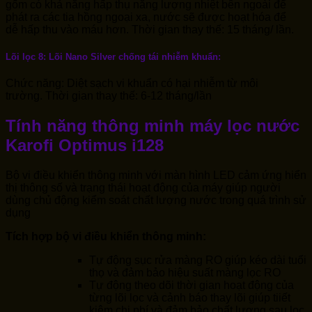
gốm có khả năng hấp thụ năng lượng nhiệt bên ngoài để
phát ra các tia hồng ngoại xa, nước sẽ được hoạt hóa để
dễ hấp thu vào máu hơn. Thời gian thay thế: 15 tháng/ lần.
Lõi lọc 8: Lõi Nano Silver chống tái nhiễm khuẩn:
Chức năng: Diệt sạch vi khuẩn có hại nhiễm từ môi
trường. Thời gian thay thế: 6-12 tháng/lần
Tính năng thông minh máy lọc nước
Karofi Optimus i128
Bộ vi điều khiển thông minh với màn hình LED cảm ứng hiển
thị thông số và trạng thái hoạt động của máy giúp người
dùng chủ động kiểm soát chất lượng nước trong quá trình sử
dụng
Tích hợp bộ vi điều khiển thông minh:
Tự động sục rửa màng RO giúp kéo dài tuổi
thọ và đảm bảo hiệu suất màng lọc RO
Tự động theo dõi thời gian hoạt động của
từng lõi lọc và cảnh báo thay lõi giúp tiiết
kiệm chi phí và đảm bảo chất lượng sau lọc