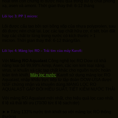
hoạt tính còn chứng tỏ được hiệu quả trong xử lý chất phóng
xạ, asen và amoni. Thời gian thay thế: 6-12 tháng
Lõi lọc 3:
PP 1 micro:
Lõi được cấu tạo bởi sợi bông xốp của nhựa polyprolen, sau
đó được nén chặt lại. Lọc các tạp chất hữu cơ, rỉ sét, bùn đất
hay các chất lơ lửng trong nước có kích thước > 1
micron. Thời gian thay thế: 6-12 tháng/lần.
Lõi lọc 4: Màng lọc RO – Trái tim của máy Karofi:
Với
Màng RO Aqualast
Công nghệ lọc RO Dow có khả
năng loại bỏ 99,99% Amip, Asen, các ion kim loại nặng,
virus, vi khuẩn và các tạp chất khác cho nguồn nước hoàn
toàn tinh khiết.
Máy lọc nước
Karofi sử dụng màng lọc RO
Aqualast, nhập khẩu trực tiếp từ tập đoàn DOW-USA được
NSF chứng nhận và khuyên dùng.MÀNG LỌC RO
AQUALAST GẤP ĐÔI HIỆU SUẤT, TIẾT KIỆM NƯỚC THẢI
Với màng RO Aqualast mới nhất, cho hiệu quả lọc cao nhất,
tỉ lệ xả thải tối ưu (70/30 tức tỉ lệ sạch:dơ)​
►►Tăng 133% nước tinh khiết so với màng lọc RO thông
thường