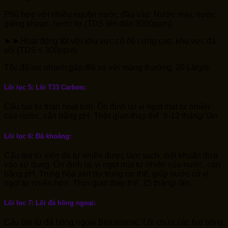
Phù hợp với nhiều nguồn nước đầu vào: Nước máy, nước
giếng khoan, nước lợ (TDS lên đến 3000ppm)
►►Hoạt động tốt với khu vực có độ cứng cao, khu vực đá
vôi (TDS < 300ppm)
Tốc độ lọc nhanh gấp đôi so với màng thường: 20 Lít/giờ
Lõi lọc 5: Lõi T33 Carbon:
Cấu tạo từ than hoạt tính. Ổn định lại vị ngọt mát tự nhiên
của nước, cân bằng pH. Thời gian thay thế: 6-12 tháng/ lần
Lõi lọc 6: Đá khoáng:
Cấu tạo từ viên đá tự nhiên được làm sạch, diệt khuẩn đưa
vào sử dụng. Ổn định lại vị ngọt mát tự nhiên của nước, cân
bằng pH. Trung hòa axit dư trong cơ thể, giúp nước có vị
ngọt tự nhiên hơn. Thời gian thay thế: 15 tháng/ lần.
Lõi lọc 7: Lõi đá hồng ngoại:
Cấu tạo từ đá hồng ngoại Bioceramic. Lõi chứa các hạt bóng