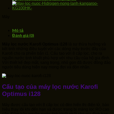
Máy
Mô tả
Đánh giá (0)
Máy lọc nước Karofi Optimus i128
là sự thừa hưởng và
kết tinh những điều tuyệt vời các dòng máy trước đây của
Karofi cho ra phiên bản i1. Cấu tạo với 8 cấp lọc, cho ra
nguồn nước tinh khiết phù hợp với nhu cầu của hộ gia đình.
Với thiết kế đẹp mắt, sang trọng, nhỏ gọn đã được đông đảo
người tiêu dùng hiện nay mong đợi và đón nhận.
Cấu tạo của máy lọc nước Karofi
Optimus i128
Máy được cấu tạo với 8 cấp lọc có đèn hiển thị điện tử, báo
hiệu thay lõi khi đến hạn và được trang bị màng lọc RO cao
cấp​. Đảm bảo nguồn nước tinh khiết nhất cho gia đình bạn.