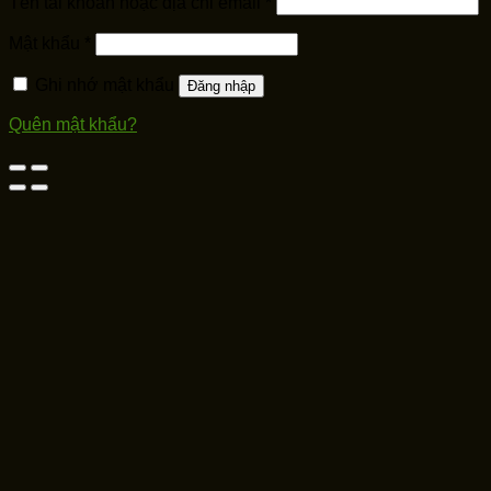
Tên tài khoản hoặc địa chỉ email
*
Mật khẩu
*
Ghi nhớ mật khẩu
Đăng nhập
Quên mật khẩu?