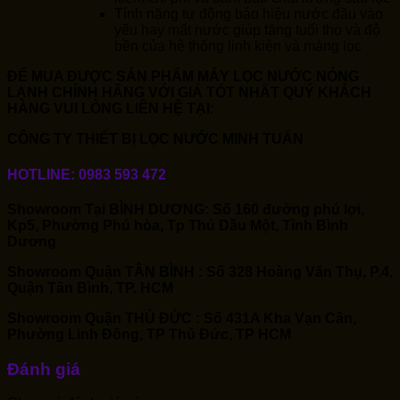
Tính năng tự động báo hiệu nước đầu vào
yếu hay mất nước giúp tăng tuổi thọ và độ
bền của hệ thống linh kiện và màng lọc
ĐỂ MUA ĐƯỢC SẢN PHẨM MÁY LỌC NƯỚC NÓNG
LẠNH CHÍNH HÃNG VỚI GIÁ TỐT NHẤT QUÝ KHÁCH
HÀNG VUI LÒNG LIÊN HỆ TẠI:
CÔNG TY THIẾT BỊ LỌC NƯỚC MINH TUẤN
HOTLINE: 0983 593 472
Showroom Tại BÌNH DƯƠNG: Số 160 đường phú lợi,
Kp5, Phường Phú hòa, Tp Thủ Dầu Một, Tỉnh Bình
Dương
Showroom Quận TÂN BÌNH : Số 328 Hoàng Văn Thụ, P.4,
Quận Tân Bình, TP. HCM
Showroom Quận THỦ ĐỨC : Số 431A Kha Vạn Cân,
Phường Linh Đông, TP Thủ Đức, TP HCM
Đánh giá