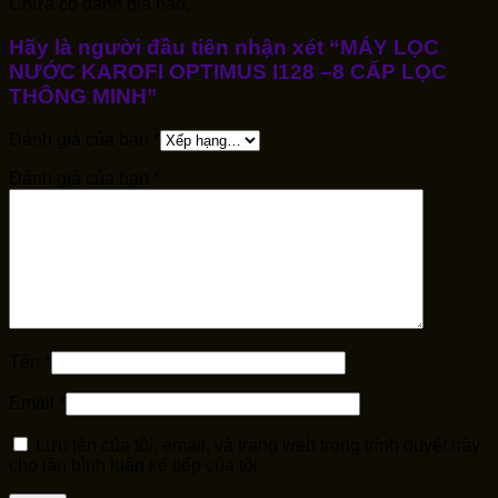
Chưa có đánh giá nào.
Hãy là người đầu tiên nhận xét “MÁY LỌC
NƯỚC KAROFI OPTIMUS I128 –8 CẤP LỌC
THÔNG MINH”
Đánh giá của bạn
*
Đánh giá của bạn
*
Tên
*
Email
*
Lưu tên của tôi, email, và trang web trong trình duyệt này
cho lần bình luận kế tiếp của tôi.