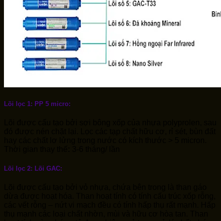
Lõi lọc 1:
PP 5 micro:
Lõi được cấu tạo bởi sợi bông xốp của nhựa polyprolen, sau
đó được nén chặt lại. Lọc các tạp chất hữu cơ, rỉ sét, bùn đất
hay các chất lơ lửng trong nước có kích thước > 5 micron.
Thời gian thay thế
:
3-6 tháng/ lần
Lõi lọc 2: Lõi GAC:
Lõi được cấu tạo bởi vỏ nhựa, chứa bên trong là than gáo
dừa được hoạt hóa. Than hoạt tính có tính cấu trúc xốp rỗng,
các vết rỗng – nứt vi mạch đều có tính hấp thụ rất mạnh. Hấp
thụ mạnh các loại chất nhờn, mùi và hữu cơ hòa tan. Than