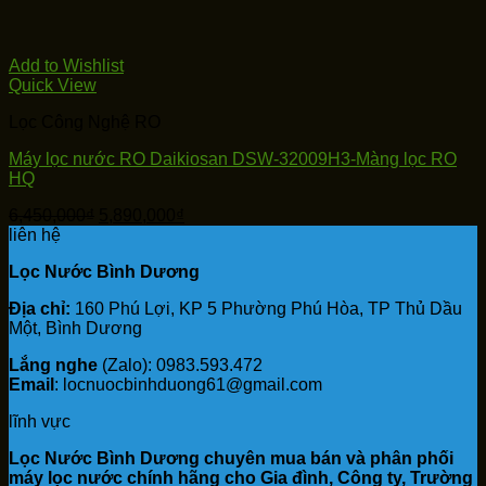
Add to Wishlist
Quick View
Lọc Công Nghệ RO
Máy lọc nước RO Daikiosan DSW-32009H3-Màng lọc RO
HQ
Giá
Giá
6,450,000
₫
5,890,000
₫
gốc
hiện
liên hệ
là:
tại
Lọc Nước Bình Dương
6,450,000₫.
là:
5,890,000₫.
Địa chỉ:
160 Phú Lợi, KP 5 Phường Phú Hòa, TP Thủ Dầu
Một, Bình Dương
Lắng nghe
(Zalo): 0983.593.472
Email
: locnuocbinhduong61@gmail.com
lĩnh vực
Lọc Nước Bình Dương chuyên mua bán và phân phối
máy lọc nước chính hãng cho Gia đình, Công ty, Trường