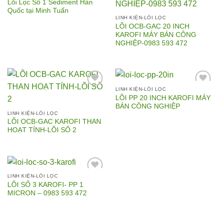
Lõi Lọc Số 1 Sediment Hàn
Quốc tại Minh Tuấn
Add to
Add to
LINH KIỆN-LÕI LỌC
Wishlist
Wishlist
LÕI OCB-GAC 20 INCH
KAROFI MÁY BÁN CÔNG
NGHIỆP-0983 593 472
LINH KIỆN-LÕI LỌC
LÕI PP 20 INCH KAROFI MÁY
BÁN CÔNG NGHIỆP
Add to
Add to
LINH KIỆN-LÕI LỌC
Wishlist
Wishlist
LÕI OCB-GAC KAROFI THAN
HOẠT TÍNH-LÕI SỐ 2
LINH KIỆN-LÕI LỌC
LÕI SỐ 3 KAROFI- PP 1
MICRON – 0983 593 472
Add to
Wishlist