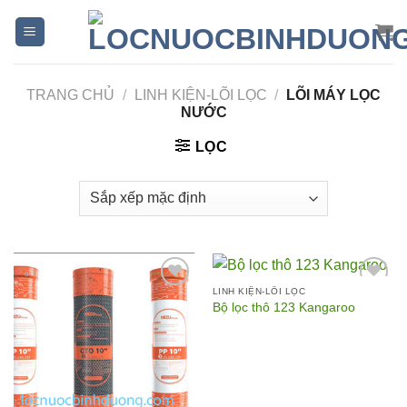
Skip
to
content
TRANG CHỦ
/
LINH KIỆN-LÕI LỌC
/
LÕI MÁY LỌC
NƯỚC
LỌC
LINH KIỆN-LÕI LỌC
Bộ lọc thô 123 Kangaroo
Add to
Add to
Wishlist
Wishlist