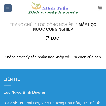
Skip
to
content
TRANG CHỦ
/
LỌC CÔNG NGHIỆP
/
MÁY LỌC
NƯỚC CÔNG NGHIỆP
LỌC
Không tìm thấy sản phẩm nào khớp với lựa chọn của bạn.
LIÊN HỆ
Lọc Nước Bình Dương
Địa chỉ:
160 Phú Lợi, KP 5 Phường Phú Hòa, TP Thủ Dầu