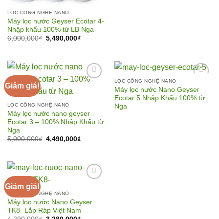
3,490,000₫.
là:
2,990,000
LỌC CÔNG NGHỆ NANO
Máy lọc nước Geyser Ecotar 4-
Nhập khẩu 100% từ LB Nga
Giá
Giá
6,000,000
₫
5,490,000
₫
gốc
hiện
là:
tại
6,000,000₫.
là:
5,490,000₫.
LỌC CÔNG NGHỆ NANO
Giảm giá!
Máy lọc nước Nano Geyser
Ecotar 5 Nhập Khẩu 100% từ
Add to
Add to
LỌC CÔNG NGHỆ NANO
Nga
Wishlist
Wishlist
Máy lọc nước nano geyser
Ecotar 3 – 100% Nhập Khẩu từ
Nga
Giá
Giá
5,000,000
₫
4,490,000
₫
gốc
hiện
là:
tại
5,000,000₫.
là:
4,490,000₫.
Giảm giá!
LỌC CÔNG NGHỆ NANO
Máy lọc nước Nano Geyser
Add to
TK8- Lắp Ráp Việt Nam
Wishlist
Giá
Giá