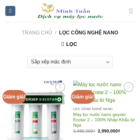
Skip
to
content
TRANG CHỦ
/
LỌC CÔNG NGHỆ NANO
LỌC
Giảm giá!
Giảm giá!
Add to
Add to
LỌC CÔNG NGHỆ NANO
Wishlist
Wishlist
Máy lọc nước nano geyser
Ecotar 2 – 100% Nhập Khẩu từ
Nga
Giá
Giá
3,490,000
₫
2,990,000
₫
gốc
hiện
là:
tại