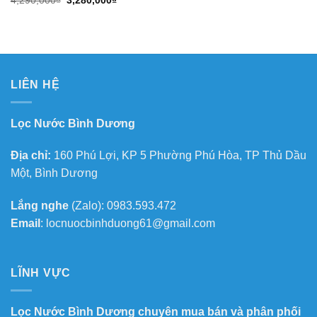
4,290,000
₫
3,280,000
₫
gốc
hiện
là:
tại
4,290,000₫.
là:
3,280,000₫.
LIÊN HỆ
Lọc Nước Bình Dương
Địa chỉ:
160 Phú Lợi, KP 5 Phường Phú Hòa, TP Thủ Dầu
Một, Bình Dương
Lắng nghe
(Zalo): 0983.593.472
Email
: locnuocbinhduong61@gmail.com
LĨNH VỰC
Lọc Nước Bình Dương chuyên mua bán và phân phối