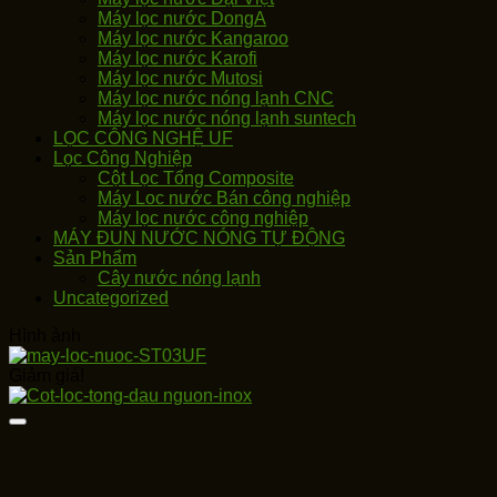
Máy lọc nước DongA
Máy lọc nước Kangaroo
Máy lọc nước Karofi
Máy lọc nước Mutosi
Máy lọc nước nóng lạnh CNC
Máy lọc nước nóng lạnh suntech
LỌC CÔNG NGHỆ UF
Lọc Công Nghiệp
Cột Lọc Tổng Composite
Máy Loc nước Bán công nghiệp
Máy lọc nước công nghiệp
MÁY ĐUN NƯỚC NÓNG TỰ ĐỘNG
Sản Phẩm
Cây nước nóng lạnh
Uncategorized
Hình ảnh
Giảm giá!