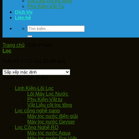
Vật Liệu cột lọc tổng
Phụ Kiện-Vật Tư
Dịch Vụ
Liên hệ
Tìm
kiếm:
Trang chủ
/
Sản Phẩm
Lọc
Hiển thị 1–12 của 20 kết quả
Danh mục sản phẩm
Linh Kiện-Lõi Lọc
Lõi Máy Lọc Nước
Phụ Kiện-Vật tư
Vật Liệu cột lọc tổng
Lọc công nghệ nano
Máy lọc nước điện giải
Máy lọc nước Geyser
Lọc Công Nghệ RO
Máy lọc nước Aqua
Máy lọc nước Đại Việt