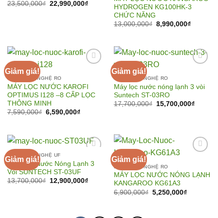
Giá
Giá
23,500,000
₫
22,990,000
₫
HYDROGEN KG100HK-3
gốc
hiện
CHỨC NĂNG
là:
tại
23,500,000₫.
là:
Giá
Giá
13,000,000
₫
8,990,000
₫
22,990,000₫.
gốc
hiện
là:
tại
13,000,000₫.
là:
8,990,00
Giảm giá!
Giảm giá!
LỌC CÔNG NGHỆ RO
LỌC CÔNG NGHỆ RO
MÁY LỌC NƯỚC KAROFI
Máy lọc nước nóng lạnh 3 vòi
Add to
Add to
OPTIMUS I128 –8 CẤP LỌC
Suntech ST-03RO
Wishlist
Wishlist
THÔNG MINH
Giá
Giá
17,700,000
₫
15,700,000
₫
gốc
hiện
Giá
Giá
7,590,000
₫
6,590,000
₫
là:
tại
gốc
hiện
17,700,000₫.
là:
là:
tại
15,700,
7,590,000₫.
là:
6,590,000₫.
LỌC CÔNG NGHỆ UF
Giảm giá!
Giảm giá!
Máy Lọc Nước Nóng Lạnh 3
LỌC CÔNG NGHỆ RO
Vòi SUNTECH ST-03UF
MÁY LỌC NƯỚC NÓNG LẠNH
Add to
Add to
Giá
Giá
13,700,000
₫
12,900,000
₫
KANGAROO KG61A3
Wishlist
Wishlist
gốc
hiện
Giá
Giá
6,900,000
₫
5,250,000
₫
là:
tại
gốc
hiện
13,700,000₫.
là:
là:
tại
12,900,000₫.
6,900,000₫.
là:
5,250,000