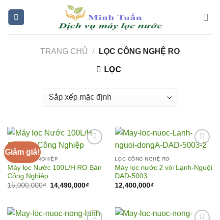
Skip
to
content
TRANG CHỦ
/
LỌC CÔNG NGHỆ RO
LỌC
Giảm giá!
LỌC CÔNG NGHIỆP
LỌC CÔNG NGHỆ RO
Máy lọc Nước 100L/H RO Bán
Máy lọc nước 2 vòi Lạnh-Nguội
Add to
Add to
Công Nghiệp
DAD-5003
Wishlist
Wishlist
Giá
Giá
15,000,000
₫
14,490,000
₫
12,400,000
₫
gốc
hiện
là:
tại
15,000,000₫.
là:
14,490,000₫.