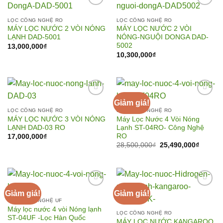
LỌC CÔNG NGHỆ RO
LỌC CÔNG NGHỆ RO
MÁY LỌC NƯỚC 2 VÒI NÓNG
MÁY LỌC NƯỚC 2 VÒI
Add to
Add to
LẠNH DAD-5001
NÓNG-NGUỘI DONGA DAD-
Wishlist
Wishlist
5002
13,000,000
₫
10,300,000
₫
Giảm giá!
LỌC CÔNG NGHỆ RO
LỌC CÔNG NGHỆ RO
MÁY LỌC NƯỚC 3 VÒI NÓNG
Máy Lọc Nước 4 Vòi Nóng
Add to
Add to
LẠNH DAD-03 RO
Lạnh ST-04RO- Công Nghệ
Wishlist
Wishlist
RO
17,000,000
₫
Giá
Giá
28,500,000
₫
25,490,000
₫
gốc
hiện
là:
tại
28,500,000₫.
là:
25,490,
Giảm giá!
Giảm giá!
LỌC CÔNG NGHỆ UF
Máy lọc nước 4 vòi Nóng lạnh
Add to
Add to
LỌC CÔNG NGHỆ RO
ST-04UF -Lọc Hàn Quốc
Wishlist
Wishlist
MÁY LỌC NƯỚC KANGAROO