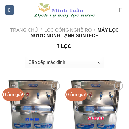
Skip
to
content
TRANG CHỦ
/
LỌC CÔNG NGHỆ RO
/
MÁY LỌC
NƯỚC NÓNG LẠNH SUNTECH
LỌC
Giảm giá!
Giảm giá!
Add to
Add to
Wishlist
Wishlist