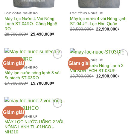
LỌC CÔNG NGHỆ RO
LỌC CÔNG NGHỆ UF
Máy Lọc Nước 4 Vòi Nóng
Máy lọc nước 4 vòi Nóng lạnh
Lạnh ST-04RO- Công Nghệ
ST-04UF -Lọc Hàn Quốc
RO
Giá
Giá
23,500,000
₫
22,990,000
₫
gốc
hiện
Giá
Giá
28,500,000
₫
25,490,000
₫
là:
tại
gốc
hiện
23,500,000₫.
là:
là:
tại
22,990,
28,500,000₫.
là:
25,490,000₫.
LỌC CÔNG NGHỆ UF
Giảm giá!
Giảm giá!
Máy Lọc Nước Nóng Lạnh 3
LỌC CÔNG NGHỆ RO
Vòi SUNTECH ST-03UF
Máy lọc nước nóng lạnh 3 vòi
Add to
Add to
Giá
Giá
13,700,000
₫
12,900,000
₫
Suntech ST-03RO
Wishlist
Wishlist
gốc
hiện
Giá
Giá
17,700,000
₫
15,700,000
₫
là:
tại
gốc
hiện
13,700,000₫.
là:
là:
tại
12,900,
17,700,000₫.
là:
15,700,000₫.
Giảm giá!
LỌC CÔNG NGHỆ UF
MÁY LỌC NƯỚC UỐNG 2 VÒI
Add to
NÓNG LẠNH TL-01HCO -
Wishlist
MH210