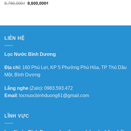
Giá
Giá
8,790,000
₫
8,600,000
₫
gốc
hiện
là:
tại
8,790,000₫.
là:
8,600,000₫.
LIÊN HỆ
Lọc Nước Bình Dương
Địa chỉ:
160 Phú Lợi, KP 5 Phường Phú Hòa, TP Thủ Dầu
Một, Bình Dương
Lắng nghe
(Zalo): 0983.593.472
Email
: locnuocbinhduong61@gmail.com
LĨNH VỰC