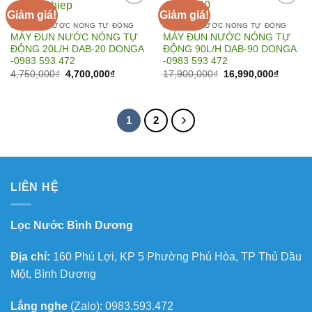
Giảm giá!
Giảm giá!
MÁY ĐUN NƯỚC NÓNG TỰ ĐỘNG
MÁY ĐUN NƯỚC NÓNG TỰ ĐỘNG
MÁY ĐUN NƯỚC NÓNG TỰ
MÁY ĐUN NƯỚC NÓNG TỰ
Add to
Add to
ĐỘNG 20L/H DAB-20 DONGA
ĐỘNG 90L/H DAB-90 DONGA
Wishlist
Wishlist
-0983 593 472
-0983 593 472
Giá
Giá
Giá
Giá
4,750,000
₫
4,700,000
₫
17,900,000
₫
16,990,000
₫
gốc
hiện
gốc
hiện
là:
tại
là:
tại
4,750,000₫.
là:
17,900,000₫.
là:
4,700,000₫.
16,990,
1
2
LIÊN HỆ
Lọc Nước Bình Dương
Địa chỉ:
160 Phú Lợi, KP 5 Phường Phú Hòa, TP Thủ Dầu
Một, Bình Dương
Lắng nghe
(Zalo): 0983.593.472