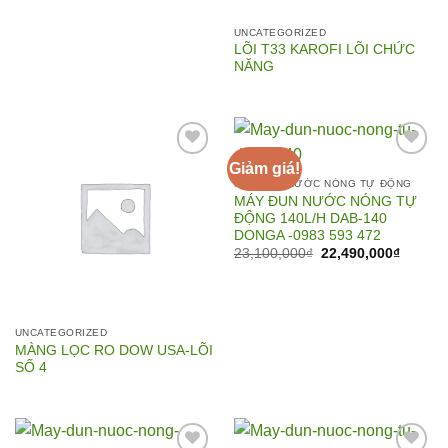
UNCATEGORIZED
LÕI T33 KAROFI LÕI CHỨC
NĂNG
Giảm giá!
MÁY ĐUN NƯỚC NÓNG TỰ ĐỘNG
MÁY ĐUN NƯỚC NÓNG TỰ
Add to
Add to
ĐỘNG 140L/H DAB-140
Wishlist
Wishlist
DONGA -0983 593 472
Giá
Giá
23,100,000
₫
22,490,000
₫
gốc
hiện
là:
tại
23,100,000₫.
là:
22,490,
UNCATEGORIZED
MÀNG LỌC RO DOW USA-LÕI
SỐ 4