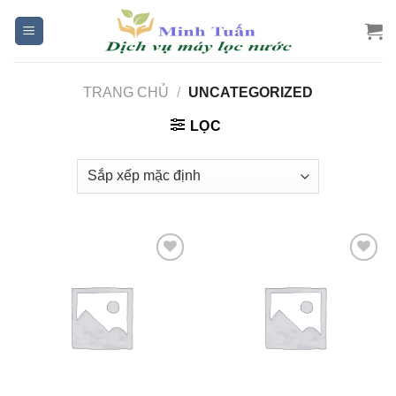
Skip
to
content
TRANG CHỦ
/
UNCATEGORIZED
LỌC
Add to
Add to
Wishlist
Wishlist