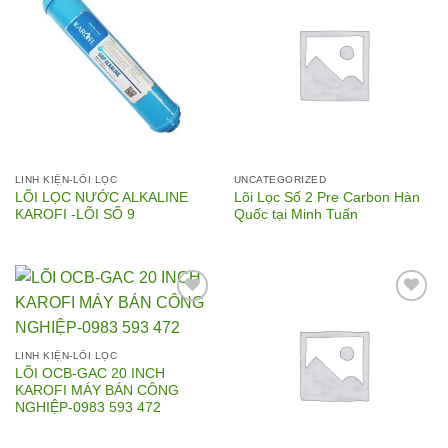
Add to
Add to
Wishlist
Wishlist
LINH KIỆN-LÕI LỌC
UNCATEGORIZED
LÕI LỌC NƯỚC ALKALINE
Lõi Lọc Số 2 Pre Carbon Hàn
KAROFI -LÕI SỐ 9
Quốc tại Minh Tuấn
Add to
Add to
LINH KIỆN-LÕI LỌC
Wishlist
Wishlist
LÕI OCB-GAC 20 INCH
KAROFI MÁY BÁN CÔNG
NGHIỆP-0983 593 472