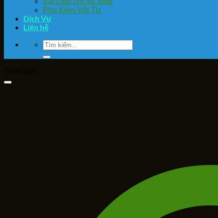
Vật Liệu cột lọc tổng
Phụ Kiện-Vật Tư
Dịch Vụ
Liên hệ
Tìm
kiếm:
Giảm giá!