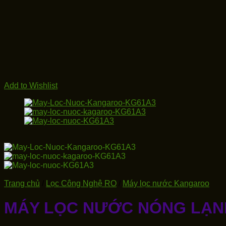
Add to Wishlist
Trang chủ
/
Lọc Công Nghệ RO
/
Máy lọc nước Kangaroo
MÁY LỌC NƯỚC NÓNG LẠN