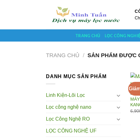
Skip
to
C
Ch
content
TRANG CHỦ
LỌC CÔNG NGHI
TRANG CHỦ
/
SẢN PHẨM ĐƯỢC G
DANH MỤC SẢN PHẨM
Giảm
LỌC 
Linh Kiện-Lõi Lọc
MÁY
KAN
Lọc công nghệ nano
6,90
Lọc Công Nghệ RO
LỌC CÔNG NGHỆ UF