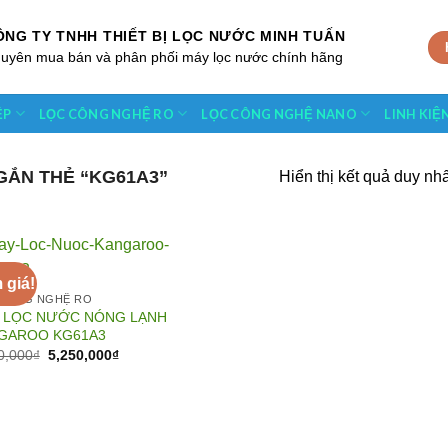
ÔNG TY TNHH THIẾT BỊ LỌC NƯỚC MINH TUẤN
uyên mua bán và phân phối máy lọc nước chính hãng
ỆP
LỌC CÔNG NGHỆ RO
LỌC CÔNG NGHỆ NANO
LINH KIỆ
ẮN THẺ “KG61A3”
Hiển thị kết quả duy nhấ
 giá!
CÔNG NGHỆ RO
 LỌC NƯỚC NÓNG LẠNH
Add to
GAROO KG61A3
Wishlist
Giá
Giá
0,000
₫
5,250,000
₫
gốc
hiện
là:
tại
6,900,000₫.
là:
5,250,000₫.