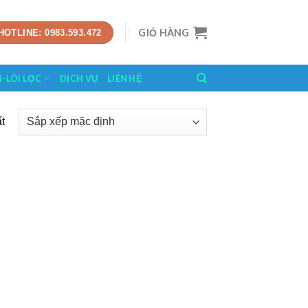
GIỎ HÀNG
HOTLINE: 0983.593.472
N-LÕI LỌC
DỊCH VỤ
LIÊN HỆ
t