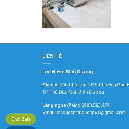
LIÊN HỆ
Lọc Nước Bình Dương
Địa chỉ:
160 Phú Lợi, KP 5 Phường Phú 
TP Thủ Dầu Một, Bình Dương
Lắng nghe
(Zalo): 0983.593.472
Email
: locnuocbinhduong61@gmail.com
Chat Zalo