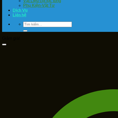
Vật Liệu cột lọc tổng
Phụ Kiện-Vật Tư
Dịch Vụ
Liên hệ
Tìm
kiếm:
Giảm giá!