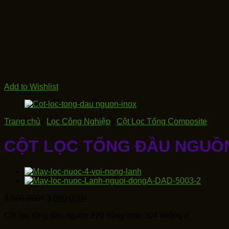
Add to Wishlist
Trang chủ
/
Lọc Công Nghiệp
/
Cột Lọc Tổng Composite
CỘT LỌC TỔNG ĐẦU NGUỒN 
Giá
Giá
3,500,000
₫
3,090,000
₫
gốc
hiện
Cột lọc tổng đầu nguồn 220 bằng inox 304 không rỉ
là:
tại
3,500,000₫.
là: