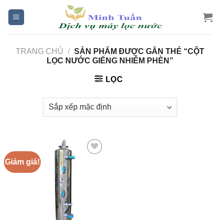
Skip
to
content
TRANG CHỦ
/
SẢN PHẨM ĐƯỢC GẮN THẺ “CỘT
LỌC NƯỚC GIẾNG NHIỄM PHÈN”
LỌC
Giảm giá!
Add to
Wishlist