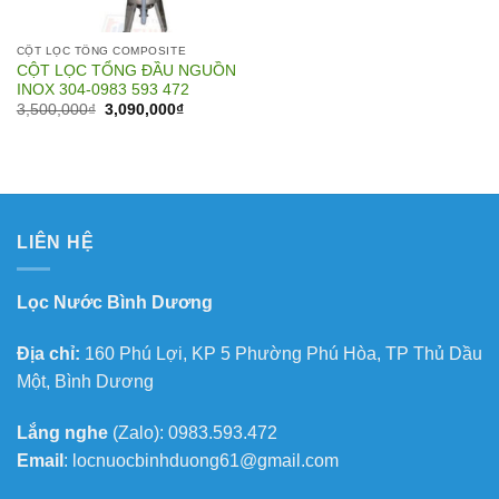
CỘT LỌC TỔNG COMPOSITE
CỘT LỌC TỔNG ĐẦU NGUỒN
INOX 304-0983 593 472
Giá
Giá
3,500,000
₫
3,090,000
₫
gốc
hiện
là:
tại
3,500,000₫.
là:
3,090,000₫.
LIÊN HỆ
Lọc Nước Bình Dương
Địa chỉ:
160 Phú Lợi, KP 5 Phường Phú Hòa, TP Thủ Dầu
Một, Bình Dương
Lắng nghe
(Zalo): 0983.593.472
Email
: locnuocbinhduong61@gmail.com