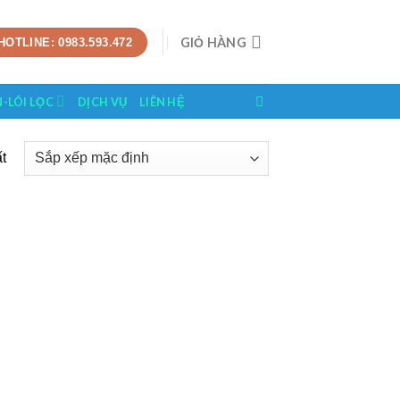
GIỎ HÀNG
HOTLINE: 0983.593.472
N-LÕI LỌC
DỊCH VỤ
LIÊN HỆ
t