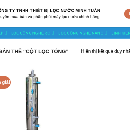
ÔNG TY TNHH THIẾT BỊ LỌC NƯỚC MINH TUẤN
uyên mua bán và phân phối máy lọc nước chính hãng
ỆP
LỌC CÔNG NGHỆ RO
LỌC CÔNG NGHỆ NANO
LINH KIỆ
ẮN THẺ “CỘT LỌC TỔNG”
Hiển thị kết quả duy nhấ
 giá!
Add to
Wishlist