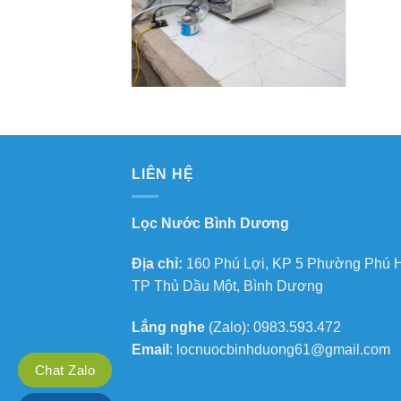
LIÊN HỆ
Lọc Nước Bình Dương
Địa chỉ:
160 Phú Lợi, KP 5 Phường Phú 
TP Thủ Dầu Một, Bình Dương
Lắng nghe
(Zalo): 0983.593.472
Email
: locnuocbinhduong61@gmail.com
Chat Zalo