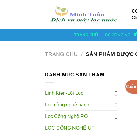
Skip
to
C
Ch
content
TRANG CHỦ
LỌC CÔNG NGHI
TRANG CHỦ
/
SẢN PHẨM ĐƯỢC G
DANH MỤC SẢN PHẨM
Giảm
Linh Kiện-Lõi Lọc
Lọc công nghệ nano
Lọc Công Nghệ RO
LỌC CÔNG NGHỆ UF