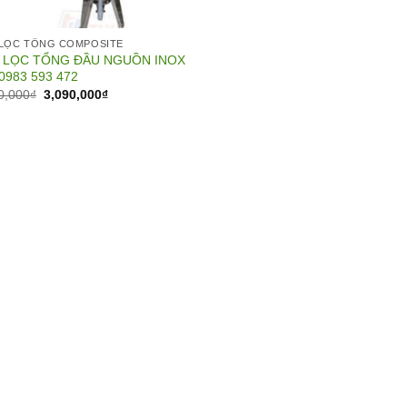
LỌC TỔNG COMPOSITE
 LỌC TỔNG ĐẦU NGUỒN INOX
0983 593 472
Giá
Giá
0,000
₫
3,090,000
₫
gốc
hiện
là:
tại
3,500,000₫.
là:
3,090,000₫.