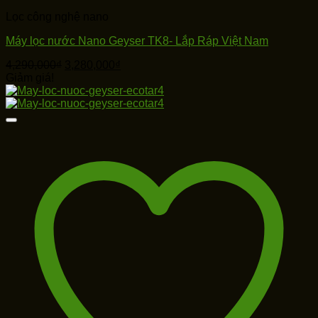
Lọc công nghệ nano
Máy lọc nước Nano Geyser TK8- Lắp Ráp Việt Nam
Giá
Giá
4,290,000
₫
3,280,000
₫
gốc
hiện
Giảm giá!
là:
tại
4,290,000₫.
là:
3,280,000₫.