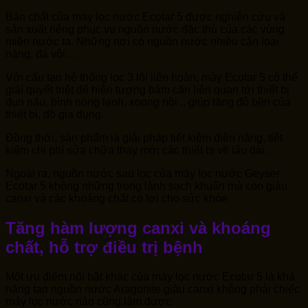
Bản chất của máy lọc nước Ecotar 5 được nghiên cứu và
sản xuất riêng phục vụ nguồn nước đặc thù của các vùng
miền nước ta. Những nơi có nguồn nước nhiều cặn loại
năng, đá vôi…
Với cấu tạo hệ thống lọc 3 lõi liên hoàn, máy Ecotar 5 có thể
giải quyết triệt để hiện tượng bám cặn liên quan tới thiết bị
đun nấu, bình nóng lạnh, xoong nồi .. giúp tăng độ bền của
thiết bị, đồ gia dụng.
Đồng thời, sản phẩm là giải pháp tiết kiệm điện năng, tiết
kiệm chi phí sửa chữa thay mới các thiết bị về lâu dài.
Ngoài ra, nguồn nước sau lọc của máy lọc nước Geyser
Ecotar 5 không những trong lành sạch khuẩn mà còn giàu
canxi và các khoáng chất có lợi cho sức khỏe.
Tăng hàm lượng canxi và khoáng
chất, hỗ trợ điều trị bệnh
Một ưu điểm nổi bật khác của máy lọc nước Ecotar 5 là khả
năng tạo nguồn nước Aragonite giàu canxi không phải chiếc
máy lọc nước nào cũng làm được.