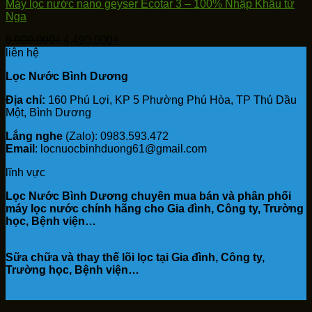
Máy lọc nước nano geyser Ecotar 3 – 100% Nhập Khẩu từ
Nga
Giá
Giá
5,000,000
₫
4,490,000
₫
gốc
hiện
liên hệ
là:
tại
Lọc Nước Bình Dương
5,000,000₫.
là:
4,490,000₫.
Địa chỉ:
160 Phú Lợi, KP 5 Phường Phú Hòa, TP Thủ Dầu
Một, Bình Dương
Lắng nghe
(Zalo): 0983.593.472
Email
: locnuocbinhduong61@gmail.com
lĩnh vực
Lọc Nước Bình Dương chuyên mua bán và phân phối
máy lọc nước chính hãng cho Gia đình, Công ty, Trường
học, Bệnh viện…
Sữa chữa và thay thế lõi lọc tại Gia đình, Công ty,
Trường học, Bệnh viện…