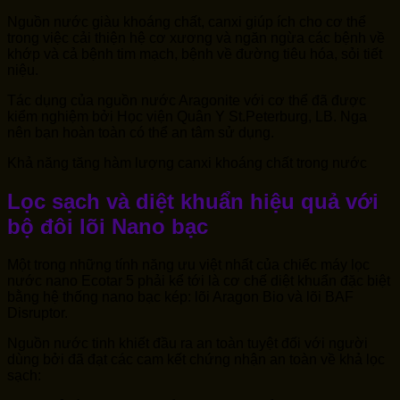
Nguồn nước giàu khoáng chất, canxi giúp ích cho cơ thể
trong việc cải thiện hệ cơ xương và ngăn ngừa các bệnh về
khớp và cả bệnh tim mạch, bệnh về đường tiêu hóa, sỏi tiết
niệu.
Tác dụng của nguồn nước Aragonite với cơ thể đã được
kiểm nghiệm bởi Học viện Quân Y St.Peterburg, LB. Nga
nên bạn hoàn toàn có thể an tâm sử dụng.
Khả năng tăng hàm lượng canxi khoáng chất trong nước
Lọc sạch và diệt khuẩn hiệu quả với
bộ đôi lõi Nano bạc
Một trong những tính năng ưu việt nhất của chiếc máy lọc
nước nano Ecotar 5 phải kể tới là cơ chế diệt khuẩn đặc biệt
bằng hệ thống nano bạc kép: lõi Aragon Bio và lõi BAF
Disruptor.
Nguồn nước tinh khiết đầu ra an toàn tuyệt đối với người
dùng bởi đã đạt các cam kết chứng nhận an toàn về khả lọc
sạch: