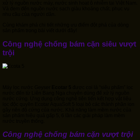
xử lý nguồn nước máy, nước sinh hoạt ô nhiễm tại Việt Nam.
Và đem đến nguồn nước sạch giàu khoáng chất, phục vụ
nhu cầu của người dân.
Cùng khám phá chi tiết những ưu điểm đột phá của dòng
sản phẩm trong bài viết dưới đây!
Công nghệ chống bám cặn siêu vượt
trội
Máy lọc nước Geyser
Ecotar 5
được coi là “siêu phẩm” lọc
nước đến từ Liên Bang Nga chuyên dùng để xử lý nguồn
nước cứng. Ứng dụng công nghệ tiên tiến kết hợp vật liệu
lọc độc quyền Ecotar AquaSoft 5 loại bỏ các thành phần ion
gây nên độ cứng của nước. Khả năng làm mềm nước của
sản phẩm hiệu quả gấp 5, 6 lần các giải pháp làm mềm
nước truyền thống.
Công nghệ chống bám cặn vượt trội