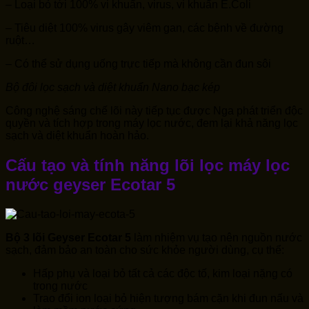
– Loại bỏ tới 100% vi khuẩn, virus, vi khuẩn E.Coli
– Tiêu diệt 100% virus gây viêm gan, các bệnh về đường
ruột…
– Có thể sử dụng uống trực tiếp mà không cần đun sôi
Bộ đôi lọc sạch và diệt khuẩn Nano bạc kép
Công nghệ sáng chế lõi này tiếp tục được Nga phát triển độc
quyền và tích hợp trong máy lọc nước, đem lại khả năng lọc
sạch và diệt khuẩn hoàn hảo.
Cấu tạo và tính năng lõi lọc
máy lọc
nước geyser Ecotar 5
Bộ 3 lõi Geyser Ecotar 5
làm nhiệm vụ tạo nên nguồn nước
sạch, đảm bảo an toàn cho sức khỏe người dùng, cụ thể:
Hấp phụ và loại bỏ tất cả các độc tố, kim loại nặng có
trong nước
Trao đổi ion loại bỏ hiện tượng bám cặn khi đun nấu và