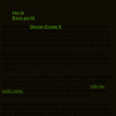
Mô tả
Đánh giá (0)
Máy lọc nước
Geyser Ecotar 5
đ
ược nghiên cứu và phát
triển dựa trên đặc tính của nguồn nước Việt. Sản phẩm sử
dụng công nghệ chống bám cặn vượt trội với hệ thống 3 lõi
lọc cùng 9 tầng lọc. Đem đến nguồn nước sạch, an toàn cho
sức khỏe, có thể dùng nước trực tiếp mà không cần đun sôi
Máy lọc nước Nano Geyser Ecotar 5
sở hữu tính năng
chống bám cặn đột phá cùng tính năng ưu việt hiện là một
trong những dòng máy lọc nước Nano được quan tâm nhất
hiện nay.
Máy lọc nước nano không sử dụng điện đang trở thành khái
niệm quen thuộc với nhiều gia đình. Không giống những
dòng máy lọc nước RO sử dụng điện năng, các
máy lọc
nước nano
chiếm ưu thế bởi hoạt động không hề tốn kém
năng lượng, hoàn toàn thân thiện với môi trường.
Máy lọc nước Geyser Ecotar
5 là một trong những dòng
sản phẩm mới mang nhiều tính năng ưu việt nhờ ứng dụng
công nghệ tiên tiến bậc nhất. Mang tới giải pháp chuyên biệt