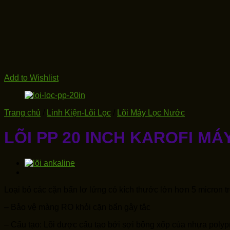
Add to Wishlist
Trang chủ
/
Linh Kiện-Lõi Lọc
/
Lõi Máy Lọc Nước
LÕI PP 20 INCH KAROFI M
Loại bỏ các cặn bẩn lơ lửng có kích thước lớn hơn 5 micron t
– Bảo vệ màng RO khỏi cặn bẩn gây tắc
– Cấu tạo: Lõi được cấu tạo bởi sợi bông xốp của nhựa polyp