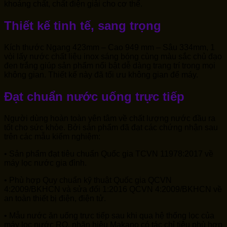
khoáng chất, chất điện giải cho cơ thể.
Thiết kế tinh tế, sang trọng
Kích thước Ngang 423mm – Cao 949 mm – Sâu 334mm, 1
vòi lấy nước chất liệu inox sáng bóng cùng màu sắc chủ đạo
đen trắng giúp sản phẩm nổi bật dễ dàng trang trí trong mọi
không gian. Thiết kế này đã tối ưu không gian để máy.
Đạt chuẩn nước uống trực tiếp
Người dùng hoàn toàn yên tâm về chất lượng nước đầu ra
tốt cho sức khỏe. Bởi sản phẩm đã đạt các chứng nhận sau
trên các mẫu kiểm nghiệm:
• Sản phẩm đạt tiêu chuẩn Quốc gia TCVN 11978:2017 về
máy lọc nước gia đình.
• Phù hợp Quy chuẩn kỹ thuật Quốc gia QCVN
4:2009/BKHCN và sửa đổi 1:2016 QCVN 4:2009/BKHCN về
an toàn thiết bị điện, điện tử.
• Mẫu nước ăn uống trực tiếp sau khi qua hệ thống lọc của
máy lọc nước RO, nhãn hiệu Makano có tác chỉ tiêu phù hợp