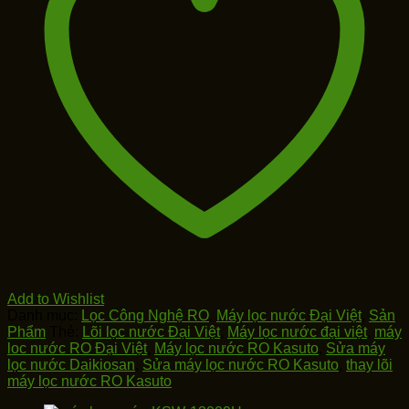
số
lượng
Add to Wishlist
Danh mục:
Lọc Công Nghệ RO
,
Máy lọc nước Đại Việt
,
Sản
Phẩm
Thẻ:
Lõi lọc nước Đại Việt
,
Máy lọc nước đại việt
,
máy
loc nước RO Đại Việt
,
Máy lọc nước RO Kasuto
,
Sửa máy
lọc nước Daikiosan
,
Sửa máy lọc nước RO Kasuto
,
thay lõi
máy lọc nước RO Kasuto