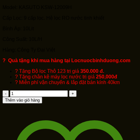
gốc
hiện
Model: KASUTO KSW-12009H
là:
tại
6,750,000₫.
là:
Cấp Lọc: 9 cấp lọc. Hệ lọc RO nước tinh khiết
5,590,000₫.
Bình Áp: 10Lit
Công Suất: 10L/H
Hàng: Công Ty Đại Việt
? Quà tặng khi mua hàng tại Locnuocbinhduong.com
? Tặng Bộ lọc Thô 123 trị giá
350.000 đ.
? Tặng chân kệ máy lọc nước trị giá
250,000đ
? Miễn phí vận chuyển & lắp đặt bán kính 40km
MÁY
LỌC
Thêm vào giỏ hàng
NƯỚC
RO
KASUTO
KSW-
12009H
ĐẠI
VIỆT