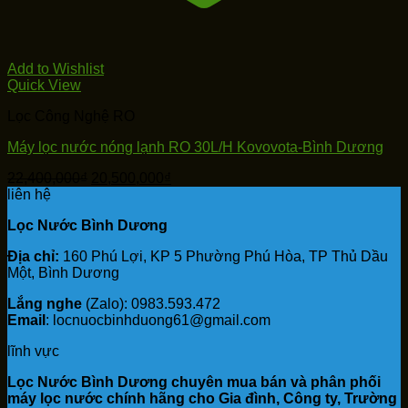
Add to Wishlist
Quick View
Lọc Công Nghệ RO
Máy lọc nước nóng lạnh RO 30L/H Kovovota-Bình Dương
Giá
Giá
22,400,000
₫
20,500,000
₫
gốc
hiện
liên hệ
là:
tại
Lọc Nước Bình Dương
22,400,000₫.
là:
20,500,000₫.
Địa chỉ:
160 Phú Lợi, KP 5 Phường Phú Hòa, TP Thủ Dầu
Một, Bình Dương
Lắng nghe
(Zalo): 0983.593.472
Email
: locnuocbinhduong61@gmail.com
lĩnh vực
Lọc Nước Bình Dương chuyên mua bán và phân phối
máy lọc nước chính hãng cho Gia đình, Công ty, Trường