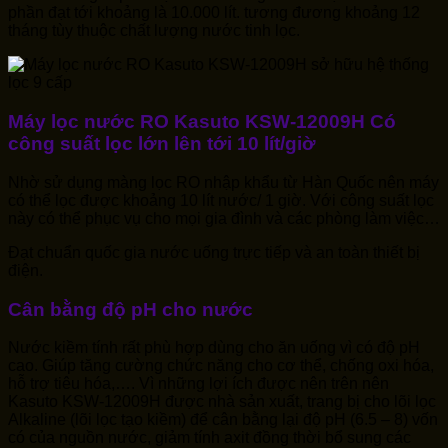
phần đạt tới khoảng là 10.000 lít. tương đương khoảng 12
tháng tùy thuộc chất lượng nước tinh lọc.
Máy lọc nước RO Kasuto KSW-12009H Có
công suất lọc lớn lên tới 10 lít/giờ
Nhờ sử dụng màng lọc RO nhập khẩu từ Hàn Quốc nên máy
có thể lọc được khoảng 10 lít nước/ 1 giờ. Với công suất lọc
này có thể phục vụ cho mọi gia đình và các phòng làm việc…
Đạt chuẩn quốc gia nước uống trực tiếp và an toàn thiết bị
điện.
Cân bằng độ pH cho nước
Nước kiềm tính rất phù hợp dùng cho ăn uống vì có độ pH
cao. Giúp tăng cường chức năng cho cơ thể, chống oxi hóa,
hỗ trợ tiêu hóa,…. Vì những lợi ích được nên trên nên
Kasuto KSW-12009H được nhà sản xuất, trang bị cho lõi lọc
Alkaline (lõi lọc tạo kiềm) để cân bằng lại độ pH (6.5 – 8) vốn
có của nguồn nước, giảm tính axit đồng thời bổ sung các