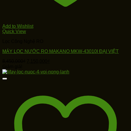
Add to Wishlist
Quick View
Lọc Công Nghệ RO
MÁY LỌC NƯỚC RO MAKANO MKW-43010I ĐẠI VIỆT
Giá
Giá
8,450,000
₫
7,150,000
₫
gốc
hiện
Giảm giá!
là:
tại
8,450,000₫.
là:
7,150,000₫.