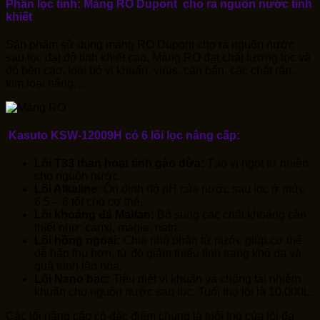
Phần lọc tinh: Màng RO Dupont cho ra nguồn nước tinh
khiết
Sản phẩm sử dụng màng RO Dupont cho ra nguồn nước
sau lọc đạt độ tinh khiết cao. Màng RO đạt chất lượng lọc và
độ bền cao, loại bỏ vi khuẩn, virus, cặn bẩn, các chất rắn,
kim loại nặng,…
Kasuto KSW-12009H có 6 lõi lọc nâng cấp:
Lõi T33 than hoạt tính gáo dừa:
Tạo vị ngọt tự nhiên
cho nguồn nước.
Lõi Alkaline:
Ổn định độ pH của nước sau lọc ở mức
6,5 – 8 tốt cho cơ thể.
Lõi khoáng đá Maifan:
Bổ sung các chất khoáng cần
thiết như: canxi, magie, natri…
Lõi hồng ngoại:
Chia nhỏ phân tử nước giúp cơ thể
dễ hấp thu hơn, từ đó giảm thiểu tình trạng khô da và
quá trình lão hóa.
Lõi Nano bạc:
Tiêu diệt vi khuẩn và chống tái nhiễm
khuẩn cho nguồn nước sau lọc. Tuổi thọ lõi là 10.000L.
Các lõi nâng cấp có đặc điểm chung là tuổi thọ của lõi đa