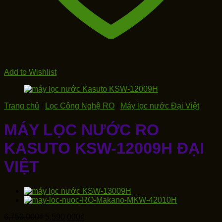
Add to Wishlist
Trang chủ
/
Lọc Công Nghệ RO
/
Máy lọc nước Đại Việt
MÁY LỌC NƯỚC RO
KASUTO KSW-12009H ĐẠI
VIỆT
Giá
Giá
6,750,000
₫
5,590,000
₫