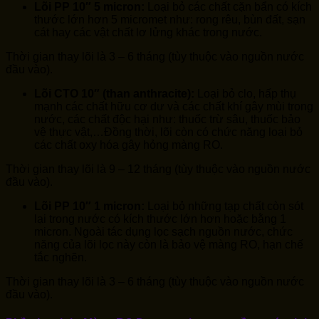
Lõi PP 10″ 5 micron:
Loại bỏ các chất cặn bẩn có kích
thước lớn hơn 5 micromet như: rong rêu, bùn đất, sạn
cát hay các vật chất lơ lửng khác trong nước.
Thời gian thay lõi là 3 – 6 tháng (tùy thuộc vào nguồn nước
đầu vào).
Lõi CTO 10″ (than anthracite):
Loại bỏ clo, hấp thụ
mạnh các chất hữu cơ dư và các chất khí gây mùi trong
nước, các chất độc hại như: thuốc trừ sâu, thuốc bảo
vệ thực vật,…Đồng thời, lõi còn có chức năng loại bỏ
các chất oxy hóa gây hỏng màng RO.
Thời gian thay lõi là 9 – 12 tháng (tùy thuộc vào nguồn nước
đầu vào).
Lõi PP 10″ 1 micron:
Loại bỏ những tạp chất còn sót
lại trong nước có kích thước lớn hơn hoặc bằng 1
micron. Ngoài tác dụng lọc sạch nguồn nước, chức
năng của lõi lọc này còn là bảo vệ màng RO, hạn chế
tắc nghẽn.
Thời gian thay lõi là 3 – 6 tháng (tùy thuộc vào nguồn nước
đầu vào).