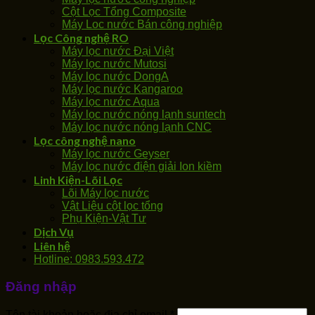
Cột Lọc Tổng Composite
Máy Loc nước Bán công nghiệp
Lọc Công nghệ RO
Máy lọc nước Đại Việt
Máy lọc nước Mutosi
Máy lọc nước DongA
Máy lọc nước Kangaroo
Máy lọc nước Aqua
Máy lọc nước nóng lạnh suntech
Máy lọc nước nóng lạnh CNC
Lọc công nghệ nano
Máy lọc nước Geyser
Máy lọc nước điện giải Ion kiềm
Linh Kiện-Lõi Lọc
Lõi Máy lọc nước
Vật Liệu cột lọc tổng
Phụ Kiện-Vật Tư
Dịch Vụ
Liên hệ
Hotline: 0983.593.472
Đăng nhập
Tên tài khoản hoặc địa chỉ email
*