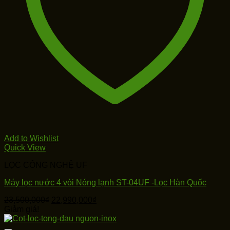
Add to Wishlist
Quick View
LỌC CÔNG NGHỆ UF
Máy lọc nước 4 vòi Nóng lạnh ST-04UF -Lọc Hàn Quốc
Giá
Giá
23,500,000
₫
22,990,000
₫
gốc
hiện
Giảm giá!
là:
tại
23,500,000₫.
là: