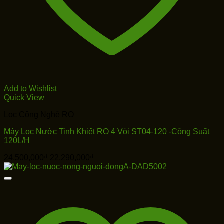
Add to Wishlist
Quick View
Lọc Công Nghệ RO
Máy Lọc Nước Tinh Khiết RO 4 Vòi ST04-120 -Công Suất
120L/H
Giá
Giá
24,500,000
₫
22,290,000
₫
gốc
hiện
là:
tại
24,500,000₫.
là:
22,290,000₫.