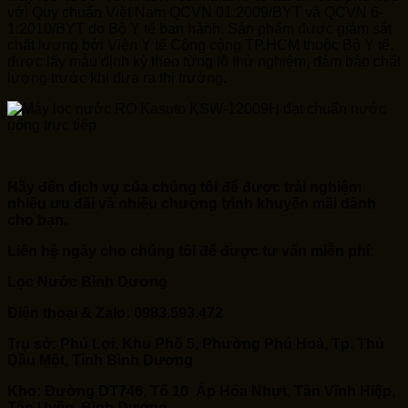
với Quy chuẩn Việt Nam QCVN 01:2009/BYT và QCVN 6-
1:2010/BYT do Bộ Y tế ban hành. Sản phẩm được giám sát
chất lượng bởi Viện Y tế Công cộng TP.HCM thuộc Bộ Y tế,
được lấy mẫu định kỳ theo từng lô thử nghiệm, đảm bảo chất
lượng trước khi đưa ra thị trường.
Hãy đến dịch vụ của chúng tôi để được trải nghiệm
nhiều ưu đãi và nhiều chương trình khuyến mãi dành
cho bạn.
Liên hệ ngày cho chúng tôi để được tư vấn miễn phí:
Lọc Nước Bình Dương
Điện thoại & Zalo: 0983.593.472
Trụ sở: Phú Lợi, Khu Phố 5, Phường Phú Hoà, Tp. Thủ
Dầu Một, Tỉnh Bình Dương
Kho: Đường DT746, Tổ 10 Ấp Hóa Nhựt, Tân Vĩnh Hiệp,
Tân Uyên, Bình Dương