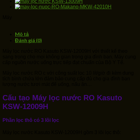
Máy
Mô tả
Đánh giá (0)
Máy lọc nước RO Kasuto KSW-12009H với thiết kế theo
sang trọng cho mọi không gian trong gia đình bạn. Máy cung
cấp nguồn nước uống trực tiếp đạt chuẩn của Bộ Y Tế.
Máy lọc nước RO c với công suất lọc 10 lít/giờ đi kèm dung
tích bình chứa lớn đảm bảo cung cấp đủ cho gia đình bạn
lượng nước tươi mát để uống, nấu ăn…
Cấu tạo Máy lọc nước RO Kasuto
KSW-12009H
Phần lọc thô có 3 lõi lọc
Máy lọc nước Kasuto KSW-12009H gồm 3 lõi lọc thô: