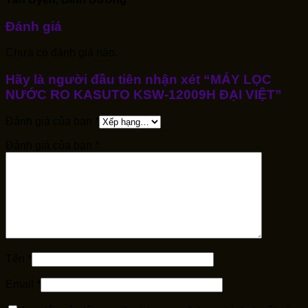
Đánh giá
Chưa có đánh giá nào.
Hãy là người đầu tiên nhận xét “MÁY LỌC
NƯỚC RO KASUTO KSW-12009H ĐẠI VIỆT”
Đánh giá của bạn
*
Đánh giá của bạn
*
Tên
*
Email
*