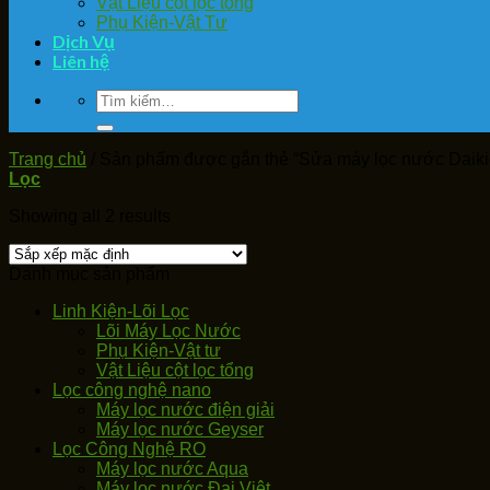
Vật Liệu cột lọc tổng
Phụ Kiện-Vật Tư
Dịch Vụ
Liên hệ
Tìm
kiếm:
Trang chủ
/
Sản phẩm được gắn thẻ “Sửa máy lọc nước Daiki
Lọc
Showing all 2 results
Danh mục sản phẩm
Linh Kiện-Lõi Lọc
Lõi Máy Lọc Nước
Phụ Kiện-Vật tư
Vật Liệu cột lọc tổng
Lọc công nghệ nano
Máy lọc nước điện giải
Máy lọc nước Geyser
Lọc Công Nghệ RO
Máy lọc nước Aqua
Máy lọc nước Đại Việt