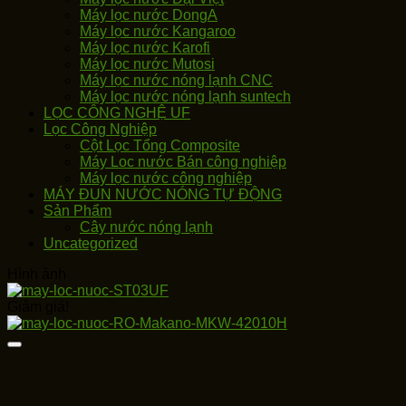
Máy lọc nước DongA
Máy lọc nước Kangaroo
Máy lọc nước Karofi
Máy lọc nước Mutosi
Máy lọc nước nóng lạnh CNC
Máy lọc nước nóng lạnh suntech
LỌC CÔNG NGHỆ UF
Lọc Công Nghiệp
Cột Lọc Tổng Composite
Máy Loc nước Bán công nghiệp
Máy lọc nước công nghiệp
MÁY ĐUN NƯỚC NÓNG TỰ ĐỘNG
Sản Phẩm
Cây nước nóng lạnh
Uncategorized
Hình ảnh
Giảm giá!