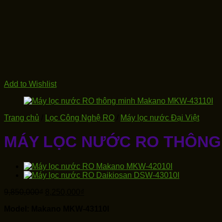
Add to Wishlist
Trang chủ
/
Lọc Công Nghệ RO
/
Máy lọc nước Đại Việt
MÁY LỌC NƯỚC RO THÔNG 
Giá
Giá
9,850,000
₫
8,250,000
₫
gốc
hiện
Model: Makano MKW-43110I
là:
tại
9,850,000₫.
là: