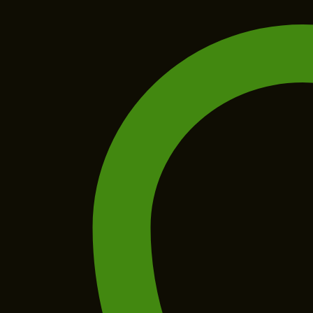
VIỆT
số
lượng