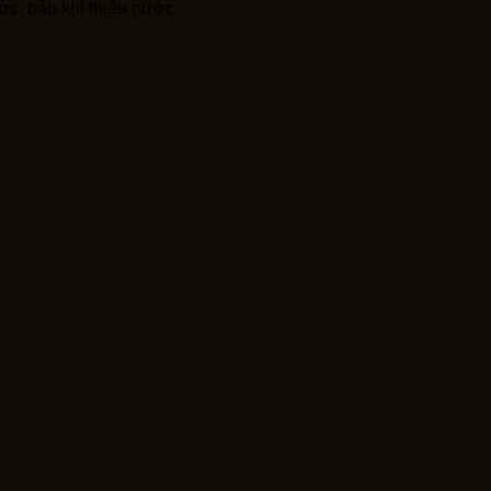
ớc, báo khi thiếu nước