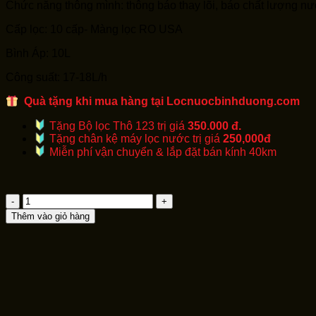
Chức năng thông mình: thông báo thay lõi, báo chất lượng nư
8,250,000₫.
Cấp lọc: 10 cấp- Màng lọc RO USA
Bình Áp: 10L
Công suất: 17-18L/h
Quà tặng khi mua hàng tại Locnuocbinhduong.com
Tặng Bộ lọc Thô 123 trị giá
350.000 đ.
Tặng chân kệ máy lọc nước trị giá
250,000đ
Miễn phí vận chuyển & lắp đặt bán kính 40km
MÁY
LỌC
Thêm vào giỏ hàng
NƯỚC
RO
THÔNG
MINH
MAKANO
MKW-
43110I
ĐẠI