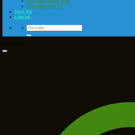
Vật Liệu cột lọc tổng
Phụ Kiện-Vật Tư
Dịch Vụ
Liên hệ
Tìm
kiếm:
Giảm giá!