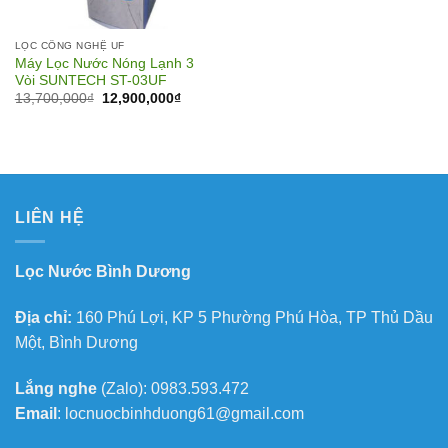
LỌC CÔNG NGHỆ UF
Máy Lọc Nước Nóng Lạnh 3
Vòi SUNTECH ST-03UF
Giá
Giá
13,700,000
₫
12,900,000
₫
gốc
hiện
là:
tại
13,700,000₫.
là:
12,900,000₫.
LIÊN HỆ
Lọc Nước Bình Dương
Địa chỉ:
160 Phú Lợi, KP 5 Phường Phú Hòa, TP Thủ Dầu
Một, Bình Dương
Lắng nghe
(Zalo): 0983.593.472
Email
: locnuocbinhduong61@gmail.com