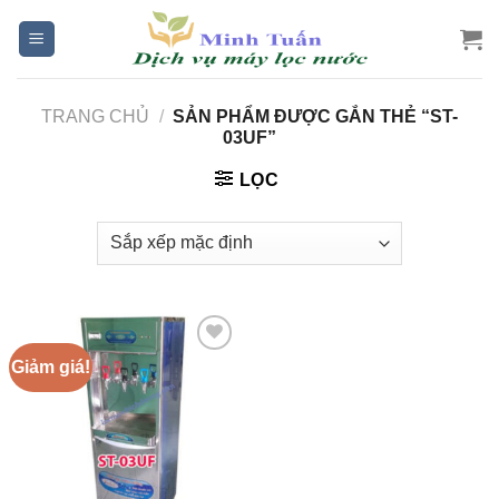
Skip
to
content
TRANG CHỦ
/
SẢN PHẨM ĐƯỢC GẮN THẺ “ST-
03UF”
LỌC
Giảm giá!
Add to
Wishlist