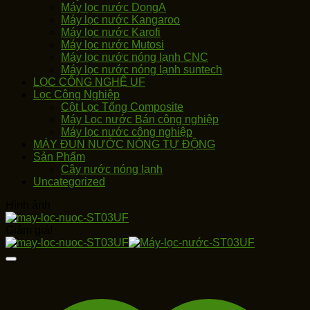
Máy lọc nước DongA
Máy lọc nước Kangaroo
Máy lọc nước Karofi
Máy lọc nước Mutosi
Máy lọc nước nóng lạnh CNC
Máy lọc nước nóng lạnh suntech
LỌC CÔNG NGHỆ UF
Lọc Công Nghiệp
Cột Lọc Tổng Composite
Máy Loc nước Bán công nghiệp
Máy lọc nước công nghiệp
MÁY ĐUN NƯỚC NÓNG TỰ ĐỘNG
Sản Phẩm
Cây nước nóng lạnh
Uncategorized
Hình ảnh
Giảm giá!