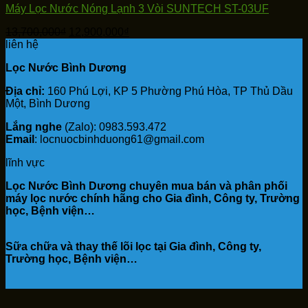
Máy Lọc Nước Nóng Lạnh 3 Vòi SUNTECH ST-03UF
Giá
Giá
13,700,000
₫
12,900,000
₫
gốc
hiện
liên hệ
là:
tại
Lọc Nước Bình Dương
13,700,000₫.
là:
12,900,000₫.
Địa chỉ:
160 Phú Lợi, KP 5 Phường Phú Hòa, TP Thủ Dầu
Một, Bình Dương
Lắng nghe
(Zalo): 0983.593.472
Email
: locnuocbinhduong61@gmail.com
lĩnh vực
Lọc Nước Bình Dương chuyên mua bán và phân phối
máy lọc nước chính hãng cho Gia đình, Công ty, Trường
học, Bệnh viện…
Sữa chữa và thay thế lõi lọc tại Gia đình, Công ty,
Trường học, Bệnh viện…