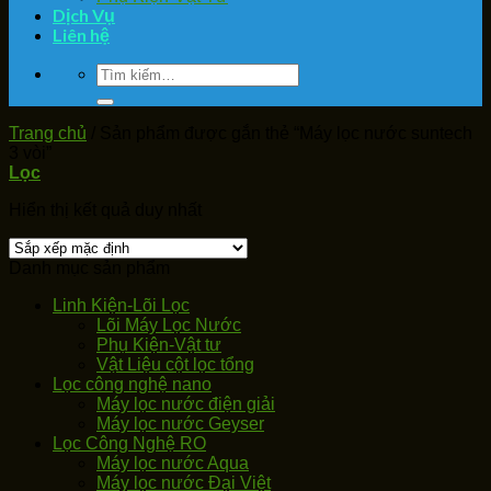
Dịch Vụ
Liên hệ
Tìm
kiếm:
Trang chủ
/
Sản phẩm được gắn thẻ “Máy lọc nước suntech
3 vòi”
Lọc
Hiển thị kết quả duy nhất
Danh mục sản phẩm
Linh Kiện-Lõi Lọc
Lõi Máy Lọc Nước
Phụ Kiện-Vật tư
Vật Liệu cột lọc tổng
Lọc công nghệ nano
Máy lọc nước điện giải
Máy lọc nước Geyser
Lọc Công Nghệ RO
Máy lọc nước Aqua
Máy lọc nước Đại Việt