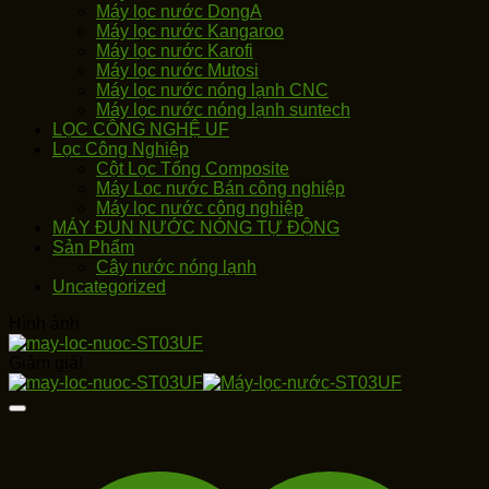
Máy lọc nước DongA
Máy lọc nước Kangaroo
Máy lọc nước Karofi
Máy lọc nước Mutosi
Máy lọc nước nóng lạnh CNC
Máy lọc nước nóng lạnh suntech
LỌC CÔNG NGHỆ UF
Lọc Công Nghiệp
Cột Lọc Tổng Composite
Máy Loc nước Bán công nghiệp
Máy lọc nước công nghiệp
MÁY ĐUN NƯỚC NÓNG TỰ ĐỘNG
Sản Phẩm
Cây nước nóng lạnh
Uncategorized
Hình ảnh
Giảm giá!