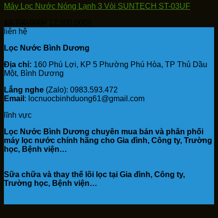
Máy Lọc Nước Nóng Lạnh 3 Vòi SUNTECH ST-03UF
Giá
Giá
13,700,000
₫
12,900,000
₫
gốc
hiện
liên hệ
là:
tại
Lọc Nước Bình Dương
13,700,000₫.
là:
12,900,000₫.
Địa chỉ:
160 Phú Lợi, KP 5 Phường Phú Hòa, TP Thủ Dầu
Một, Bình Dương
Lắng nghe
(Zalo): 0983.593.472
Email
: locnuocbinhduong61@gmail.com
lĩnh vực
Lọc Nước Bình Dương chuyên mua bán và phân phối
máy lọc nước chính hãng cho Gia đình, Công ty, Trường
học, Bệnh viện…
Sữa chữa và thay thế lõi lọc tại Gia đình, Công ty,
Trường học, Bệnh viện…