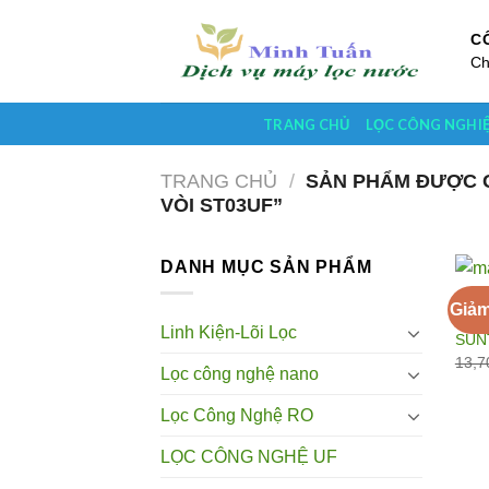
Skip
to
C
Ch
content
TRANG CHỦ
LỌC CÔNG NGHI
TRANG CHỦ
/
SẢN PHẨM ĐƯỢC G
VÒI ST03UF”
DANH MỤC SẢN PHẨM
LỌC 
Giảm
Máy 
Linh Kiện-Lõi Lọc
SUN
13,7
Lọc công nghệ nano
Lọc Công Nghệ RO
LỌC CÔNG NGHỆ UF