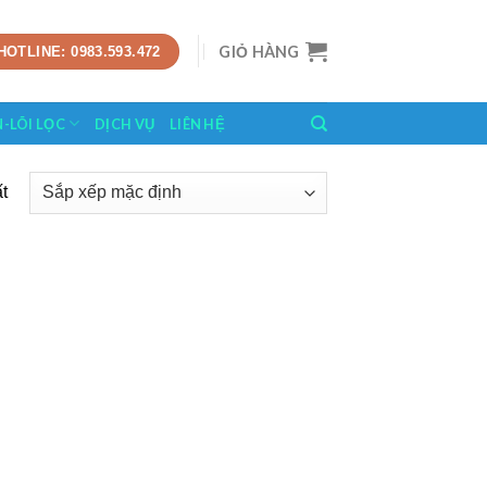
GIỎ HÀNG
HOTLINE: 0983.593.472
N-LÕI LỌC
DỊCH VỤ
LIÊN HỆ
t