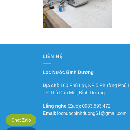
LIÊN HỆ
Lọc Nước Bình Dương
Địa chỉ:
160 Phú Lợi, KP 5 Phường Phú 
TP Thủ Dầu Một, Bình Dương
Lắng nghe
(Zalo): 0983.593.472
Email
: locnuocbinhduong61@gmail.com
Chat Zalo