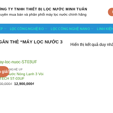
ÔNG TY TNHH THIẾT BỊ LỌC NƯỚC MINH TUẤN
uyên mua bán và phân phối máy lọc nước chính hãng
ỆP
LỌC CÔNG NGHỆ RO
LỌC CÔNG NGHỆ NANO
LINH KIỆ
ẮN THẺ “MÁY LỌC NƯỚC 3
Hiển thị kết quả duy nhấ
CÔNG NGHỆ UF
 giá!
Lọc Nước Nóng Lạnh 3 Vòi
TECH ST-03UF
Add to
Giá
Giá
00,000
₫
12,900,000
₫
Wishlist
gốc
hiện
là:
tại
13,700,000₫.
là:
12,900,000₫.