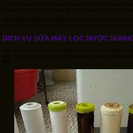
Các lõi lọc sau một thời gian sử dụng sẽ không còn phát huy t
khuyến cáo của nhà sản xuất để định kỳ thay lõi lọc nước S
Thời gian thay lõi lọc Sunhouse
phụ thuộc vào rất nhiều yếu
đảm bảo hiệu suất lọc tốt nhất, quý vị nên thay lõi theo đúng
DỊCH VỤ SỬA MÁY LỌC NƯỚC SUNH
Việc thay lõi lọc nước không quá phức tạp, quý vị có thể mua l
thay lõi tại nhà. Khi có nhu cầu
thay lõi lọc nước
Sunhouse
472