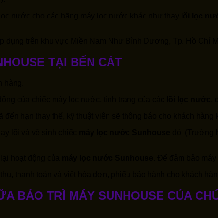
i lọc nước cho các hãng máy lọc nước khác như thay
lõi lọc n
áp dụng trên khu vực Miền Nam Như Bình Dương, Tp. Hồ Chí M
NHOUSE TẠI BẾN CÁT
h hàng.
t động của chiếc máy lọc nước, tình trạng của các
lõi lọc nước
,
ã đến hạn thay thế, kỹ thuật viên sẽ thông báo cho khách hàng k
ay lõi và vệ sinh chiếc
máy lọc nước Sunhouse
đó. (Trường h
 lại hoạt động của
máy lọc nước Sunhouse.
Để đảm bảo máy đ
hu, thanh toán và viết hóa đơn, phiếu bảo hành cho khách hàn
HỮA BẢO TRÌ MÁY SUNHOUSE CỦA CH