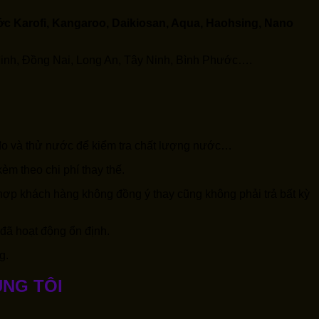
ước Karofi, Kangaroo, Daikiosan, Aqua, Haohsing, Nano
inh, Đồng Nai, Long An, Tây Ninh, Bình Phước….
 đo và thử nước để kiểm tra chất lượng nước…
èm theo chi phí thay thế.
ợp khách hàng không đồng ý thay cũng không phải trả bất kỳ
ã hoạt động ổn định.
g.
ÚNG TÔI