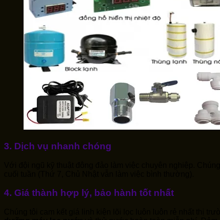
3. Dịch vụ nhanh chóng
Với đội ngũ kỹ thuật đông đảo làm việc chuyên nghiệp. Chúng 
cuối tuần (Thứ 7, Chủ Nhật vẫn làm việc bình thường).
4. Giá thành hợp lý, bảo hành tốt nhất
Chúng tôi cam kết giá linh kiện lõi lọc luôn luôn rẻ nhất thị t