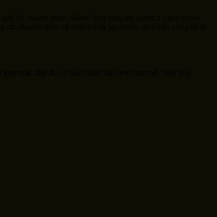
t giỏi sẽ chuẩn đoán “bệnh” cho máy lọc nước 1 cách chính
hông có chuyên môn sẻ khiến máy lọc nước nhà bạn càng tồi tệ
có tem mác đầy đủ có bảo hành sau khi thay thế. Nên quý