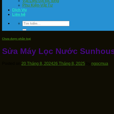
Vật Liệu cột lọc tổng
Phụ Kiện-Vật Tư
Dịch Vụ
Liên hệ
Tìm
kiếm:
Chưa được phân loại
Sửa Máy Lọc Nước Sunhouse
Posted on
20 Tháng 8, 2024
26 Tháng 8, 2025
by
ngocmua