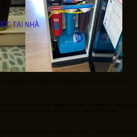
a chúng tôi, quý khách sẽ nhận được rất nhiều ưu đãi như:
hi bảo dưỡng xong chiếc
máy
lọc nước
Sunhouse
nhà quý khá
 chất lượng nước tinh khiết trước và sau khi thay lõi.
tôi luôn sẵn sàng phục vụ mọi lúc, mọi nơi. Có mặt tại nhà khá
).