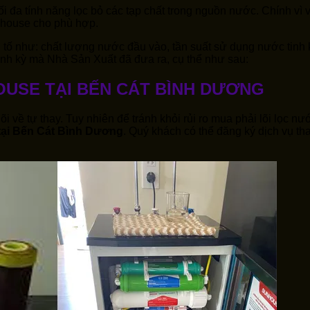
ối đa tính năng lọc bỏ các tạp chất trong nguồn nước. Chính vì
unhouse cho phù hợp.
 tố như: chất lượng nước đầu vào, tần suất sử dụng nước tinh k
 định kỳ mà Nhà Sản Xuất đã đưa ra, cụ thể như sau:
OUSE TẠI BẾN CÁT BÌNH DƯƠNG
õi về tự thay. Tuy nhiên để tránh khỏi rủi ro mua phải lõi lọc n
tại Bến Cát Bình Dương
. Quý khách có thể đăng ký dịch vụ tha