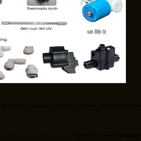
tôi luôn sẵn sàng phục vụ mọi lúc, mọi nơi. Có mặt tại nhà khá
rường. Ngoài ra khi sử dụng dịch vụ
thay lõi lọc nước
.
Sửa máy l