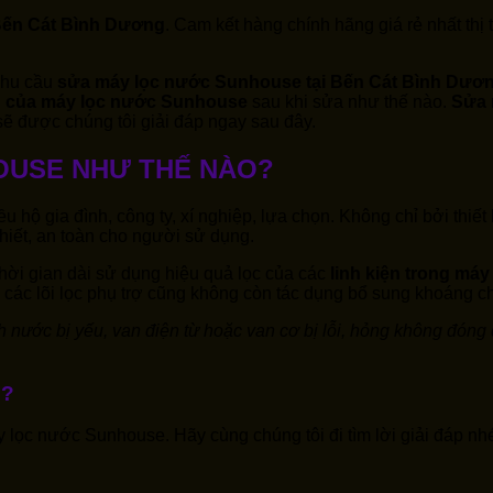
Bến Cát Bình Dương
. Cam kết hàng chính hãng giá rẻ nhất thị
 nhu cầu
sửa máy lọc nước Sunhouse tại Bến Cát Bình Dươ
 của máy lọc nước Sunhouse
sau khi sửa như thế nào.
Sửa 
ẽ được chúng tôi giải đáp ngay sau đây.
OUSE NHƯ THẾ NÀO?
 hộ gia đình, công ty, xí nghiệp, lựa chọn. Không chỉ bởi thiết
iết, an toàn cho người sử dụng.
hời gian dài sử dụng hiệu quả lọc của các
linh kiện trong máy
, các lõi lọc phụ trợ cũng không còn tác dụng bổ sung khoáng 
h nước bị yếu, van điện từ hoặc van cơ bị lỗi, hỏng không đón
?
y lọc nước Sunhouse. Hãy cùng chúng tôi đi tìm lời giải đáp nh