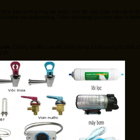
a chữa, bảo dưỡng máy lọc nước. Với đội ngũ nhân viên kỹ thuậ
hí sửa chữa cho khách hàng. Tránh tình trạng lựa chọn đơn vị k
nước
. Chúng tôi đều cam kết chính hãng. Chất lượng tốt nhất 
 tôi.