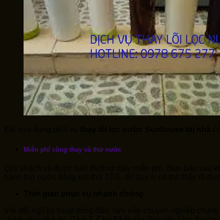
Khi sửa dụng dịch vụ
thay lõi lọc nước
Sunhouse
tại nhà
củ
Miễn phí công thay và thử nước
Qúy khách sẽ được bảo dưỡng máy miễn phí, đảm bảo sau k
hành thử nước bằng bút thử TDS, để quý vị có thể thấy rõ được
Thời gian phục vụ nhanh chóng
Với đội ngũ kỹ thuật đông đảo, làm việc chuyên nghiệp chúng 
chính và cuối tuần (Thứ 7, Chủ Nhật vẫn làm việc bình thường