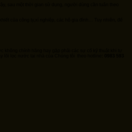
 vậy, sau một thời gian sử dụng, người dùng cần tuân theo
hiết của công ty,xí nghiệp, các hộ gia đình… Tuy nhiên, để
ước không chính hãng hay gặp phải các sự cố kỹ thuật khi tự
y lõi lọc nước tại nhà của Chúng tôi
theo hotline
: 0983 593