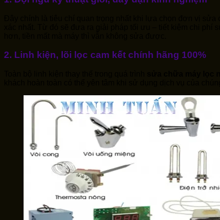
Đây chính là tiêu chí quan trọng nhất khi lựa chọn đơn vị sử
xác nhất. Từ đó sẽ đưa ra giải pháp tối ưu – tiết kiệm chi p
hơn, tiền mất mà máy thì vẫn không sửa được.
2. Linh kiện, lõi lọc cam kết chính hãng 100%
Toàn bộ linh kiện thay thế trong quá trình
sửa chữa máy lọc 
khách hoàn toàn có thể yên tâm khi sử dụng dịch vụ của chúng