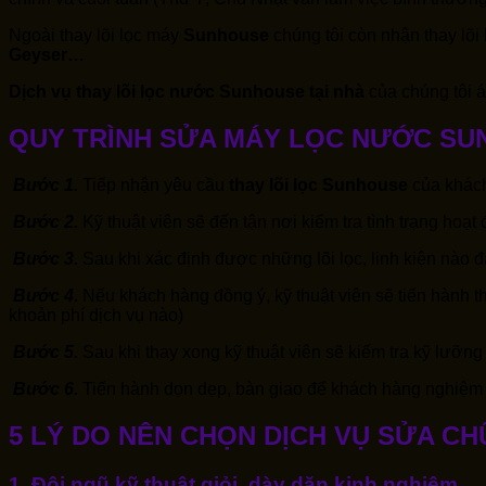
Ngoài thay lõi lọc máy
Sunhouse
chúng tôi còn nhận thay lõ
Geyser…
Dịch vụ thay lõi lọc nước
Sunhouse
tại nhà
của chúng tôi 
QUY TRÌNH SỬA MÁY LỌC NƯỚC SU
Bước 1.
Tiếp nhận yêu cầu
thay lõi lọc Sunhouse
của khác
Bước 2.
Kỹ thuật viên sẽ đến tận nơi kiểm tra tình trạng hoạ
Bước 3.
Sau khi xác định được những lõi lọc, linh kiện nào đ
Bước 4.
Nếu khách hàng đồng ý, kỹ thuật viên sẽ tiến hành th
khoản phí dịch vụ nào)
Bước 5.
Sau khi thay xong kỹ thuật viên sẽ kiếm tra kỹ lưỡng
Bước 6.
Tiến hành dọn dẹp, bàn giao để khách hàng nghiệm t
5 LÝ DO NÊN CHỌN DỊCH VỤ SỬA C
1. Đội ngũ kỹ thuật giỏi, dày dặn kinh nghiệm