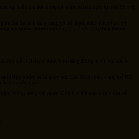
 trường, miễn phí tiền công và kiểm tra bảo dưỡng máy định kỳ
ng
thì đại đa số khách hàng có rất nhiều thắc mắc như linh
máy lọc nước sunhouse
ở đâu, giá và cách
thay lõi lọc
 kế đẹp mắt, tích hợp nhiều tính năng thông minh, mà còn ở
 và lõi lọc nước
sẽ bị giảm sút. Các lõi lọc thô, màng lọc RO
chất cho nước nữa.
g điện, không đóng mở nước.
Chính vì thế việc sửa chữa và
é.