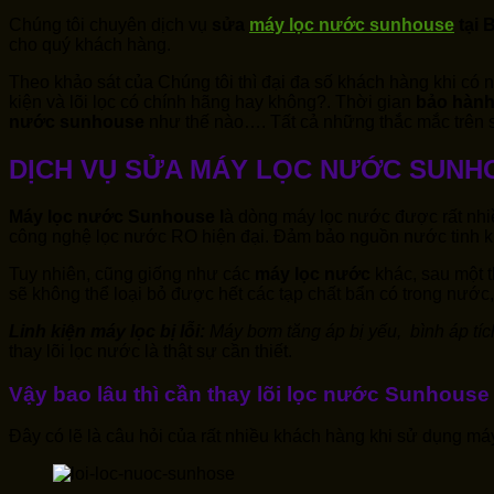
Chúng tôi chuyên dịch vụ
sửa
máy lọc nước sunhouse
tại 
cho quý khách hàng.
Theo khảo sát của Chúng tôi thì đại đa số khách hàng khi có
kiện và lõi lọc có chính hãng hay không?. Thời gian
bảo hành
nước
sunhouse
như thế nào…. Tất cả những thắc mắc trên s
DỊCH VỤ SỬA MÁY LỌC NƯỚC SUNH
Máy lọc nước Sunhouse l
à dòng máy lọc nước được rất nhiều
công nghệ lọc nước RO hiện đại. Đảm bảo nguồn nước tinh kh
Tuy nhiên, cũng giống như các
máy lọc nước
khác, sau một t
sẽ không thể loại bỏ được hết các tạp chất bẩn có trong nước
Linh kiện máy lọc bị lỗi:
Máy bơm tăng áp bị yếu, bình áp tíc
thay lõi lọc nước là thật sự cần thiết.
Vậy bao lâu thì cần thay lõi lọc nước
Sunhouse
Đây có lẽ là câu hỏi của rất nhiều khách hàng khi sử dụng má