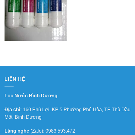
LIÊN HỆ
Lọc Nước Bình Dương
Địa chỉ:
160 Phú Lợi, KP 5 Phường Phú Hòa, TP Thủ Dầu
Một, Bình Dương
Lắng nghe
(Zalo): 0983.593.472