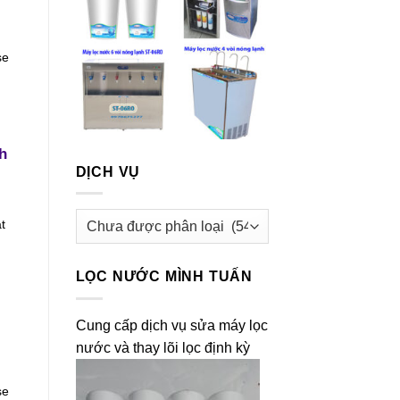
se
h
DỊCH VỤ
Dịch
t
vụ
LỌC NƯỚC MÌNH TUẤN
Cung cấp dịch vụ sửa máy lọc
nước và thay lõi lọc định kỳ
se