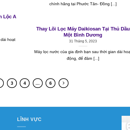
chính hãng tại Phước Tân- Đồng [...]
h Lộc A
Thay Lõi Lọc Máy Daikiosan Tại Thủ Dầu
Một Bình Dương
 dài hoạt
31 Tháng 5, 2023
Máy lọc nước của gia định bạn sau thời gian dài hoạ
động, để đảm [...]
2
3
4
…
6
LĨNH VỰC