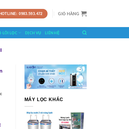
GIỎ HÀNG
HOTLINE: 0983.593.472
N-LÕI LỌC
DỊCH VỤ
LIÊN HỆ
I
n
c
MÁY LỌC KHÁC
t