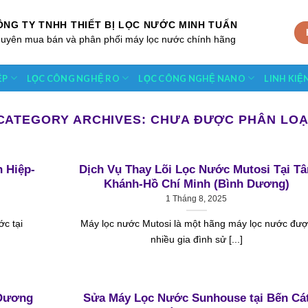
ÔNG TY TNHH THIẾT BỊ LỌC NƯỚC MINH TUẤN
uyên mua bán và phân phối máy lọc nước chính hãng
ỆP
LỌC CÔNG NGHỆ RO
LỌC CÔNG NGHỆ NANO
LINH KIỆ
CATEGORY ARCHIVES:
CHƯA ĐƯỢC PHÂN LOẠ
 Hiệp-
Dịch Vụ Thay Lõi Lọc Nước Mutosi Tại Tâ
Khánh-Hồ Chí Minh (Bình Dương)
1 Tháng 8, 2025
ớc tại
Máy lọc nước Mutosi là một hãng máy lọc nước đượ
nhiều gia đình sử [...]
h Dương
Sửa Máy Lọc Nước Sunhouse tại Bến Cá