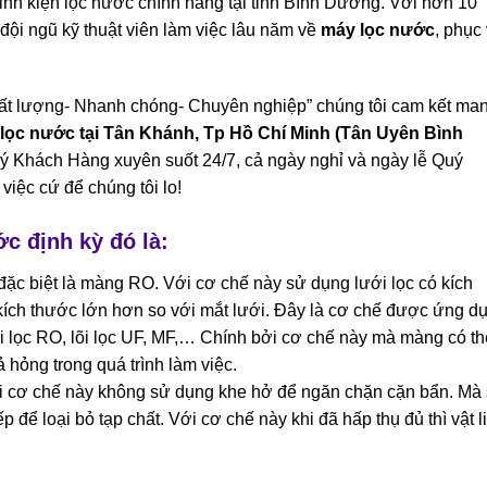
inh kiện lọc nước chính hãng tại tỉnh Bình Dương. Với hơn 10
đội ngũ kỹ thuật viên làm việc lâu năm về
máy lọc nước
, phục
hất lượng- Nhanh chóng- Chuyên nghiệp” chúng tôi cam kết ma
 lọc nước tại Tân Khánh, Tp Hồ Chí Minh (Tân Uyên Bình
uý Khách Hàng xuyên suốt 24/7, cả ngày nghỉ và ngày lễ Quý
việc cứ để chúng tôi lo!
ớc định kỳ đó là:
c biệt là màng RO. Với cơ chế này sử dụng lưới lọc có kích
kích thước lớn hơn so với mắt lưới. Đây là cơ chế được ứng d
i lọc RO, lõi lọc UF, MF,… Chính bởi cơ chế này mà màng có th
 hỏng trong quá trình làm việc.
ới cơ chế này không sử dụng khe hở để ngăn chặn cặn bẩn. Mà
ếp để loại bỏ tạp chất. Với cơ chế này khi đã hấp thụ đủ thì vật l