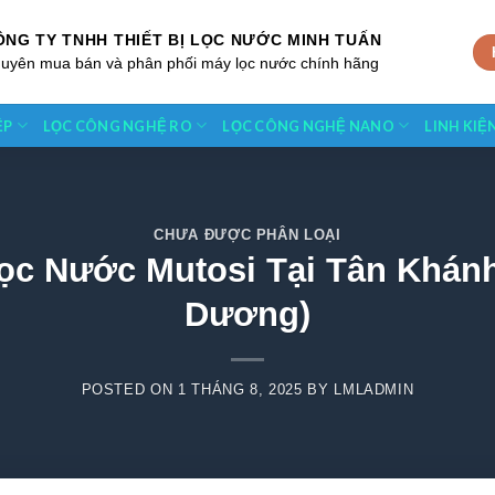
ÔNG TY TNHH THIẾT BỊ LỌC NƯỚC MINH TUẤN
uyên mua bán và phân phối máy lọc nước chính hãng
ỆP
LỌC CÔNG NGHỆ RO
LỌC CÔNG NGHỆ NANO
LINH KIỆ
CHƯA ĐƯỢC PHÂN LOẠI
Lọc Nước Mutosi Tại Tân Khánh
Dương)
POSTED ON
1 THÁNG 8, 2025
BY
LMLADMIN