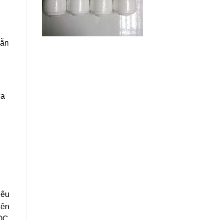
dẫn
ưa
iêu
iện
ỌC