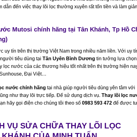
 dẫn đến việc thay lõi lọc thường xuyên rất tốn tiền và làm giả
 nước Mutosi chính hãng tại Tân Khánh, Tp Hồ C
ng)
uy tín trên thị trường Việt Nam trong nhiều năm liền. Với uy tí
người tiêu dùng tại
Tân Uyên
Bình Dương
tin tưởng lựa chọn
 lọc nước của các thương hiệu tốt nhất trên thị trường hiện na
 Sunhouse, Đại Việt…
 lọc nước chính hãng
tại nhà giúp người tiêu dùng yên tâm với
ũng như thay lõi trực tiếp. Để sử dụng dịch vụ.
Thay lõi lọc n
n hãy gọi điện cho chúng tôi theo số
0983 593 472
để được t
CH VỤ SỬA CHỮA THAY LÕI LỌC
N KHÁNH CỦA MINH TUẤN