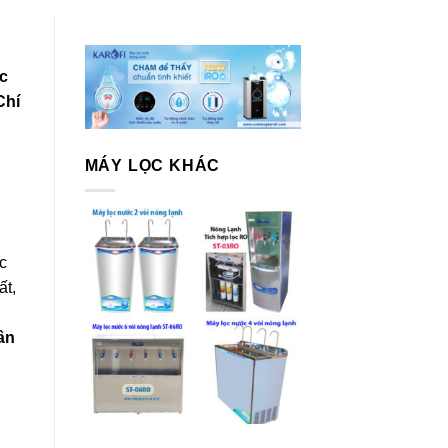
ọc
Chí
MÁY LỌC KHÁC
c
ất,
Tân