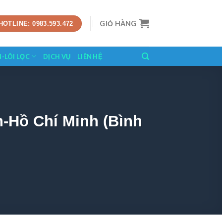
GIỎ HÀNG
HOTLINE: 0983.593.472
N-LÕI LỌC
DỊCH VỤ
LIÊN HỆ
-Hồ Chí Minh (Bình