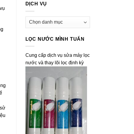
DỊCH VỤ
 vụ
Dịch
vụ
ng
LỌC NƯỚC MÌNH TUẤN
Cung cấp dịch vụ sửa máy lọc
nước và thay lõi lọc định kỳ
ụng
ể
 sử
iệu