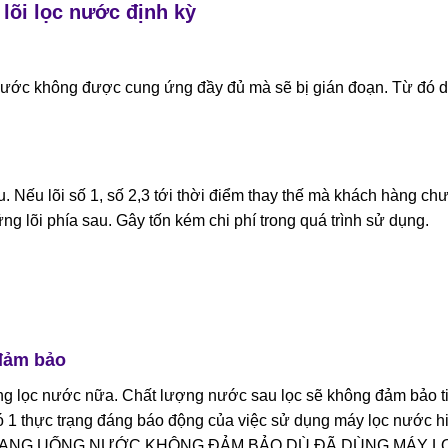
lõi lọc nước định kỳ
 nước không được cung ứng đầy đủ mà sẽ bị gián đoạn. Từ đó 
u. Nếu lõi số 1, số 2,3 tới thời điểm thay thế mà khách hàng ch
ng lõi phía sau. Gây tốn kém chi phí trong quá trình sử dụng.
 đảm bảo
 dụng lọc nước nữa. Chất lượng nước sau lọc sẽ không đảm bảo t
ó 1 thực trạng đáng báo động của việc sử dụng máy lọc nước h
NH ĐANG UỐNG NƯỚC KHÔNG ĐẢM BẢO DÙ ĐÃ DÙNG MÁY L