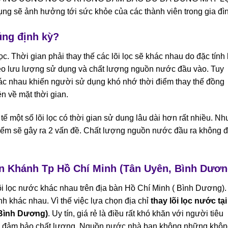
ng sẽ ảnh hưởng tới sức khỏe của các thành viên trong gia đì
úng định kỳ?
c. Thời gian phải thay thế các lõi lọc sẽ khác nhau do đặc tính 
eo lưu lượng sử dụng và chất lượng nguồn nước đầu vào. Tuy
 khác nhau khiến người sử dụng khó nhớ thời điểm thay thế đồng
ện về mặt thời gian.
tế một số lõi lọc có thời gian sử dung lâu dài hơn rất nhiều. Nh
i điểm sẽ gây ra 2 vấn đề. Chất lượng nguồn nước đầu ra không 
Tân Khánh Tp Hồ Chí Minh (Tân Uyên, Bình Dươn
lõi lọc nước khác nhau trên địa bàn Hồ Chí Minh ( Bình Dương).
nh khác nhau. Vì thế việc lựa chọn địa chỉ
thay lõi lọc nước tại
 Bình Dương)
. Uy tín, giá rẻ là điều rất khó khăn với người tiêu
ông đảm bảo chất lượng. Nguồn nước nhà bạn không những khô