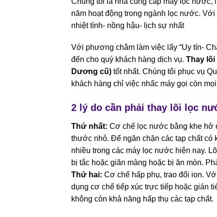
Chung tôi là nhà cung cấp máy lọc nước, l
năm hoạt động trong ngành lọc nước. Với 
nhiệt tình- nồng hậu- lịch sự nhất
Với phương châm làm việc lấy “Uy tín- C
đến cho quý khách hàng dịch vụ.
Thay lõi
Dương cũ)
tốt nhất. Chúng tôi phục vụ Q
khách hàng chỉ việc nhấc máy gọi còn mọi 
2 lý do cần phải thay lõi lọc nư
Thứ nhất:
Cơ chế lọc nước bằng khe hở đặ
thước nhỏ. Để ngăn chặn các tạp chất có 
nhiều trong các máy lọc nước hiện nay. Lõ
bị tắc hoặc giãn màng hoặc bị ăn mòn. Phả
Thứ hai:
Cơ chế hấp phụ, trao đổi ion. V
dụng cơ chế tiếp xúc trực tiếp hoặc gián ti
không còn khả năng hấp thụ các tạp chất.