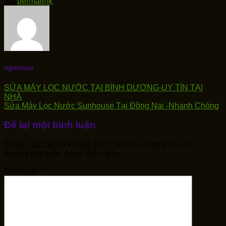
the
permalink
.
ngocmua
SỬA MÁY LỌC NƯỚC TẠI BÌNH DƯƠNG-UY TÍN TẠI
NHÀ
Sửa Máy Lọc Nước Sunhouse Tại Đồng Nai -Nhanh Chóng
Để lại một bình luận
Email của bạn sẽ không được hiển thị công khai.
Các
trường bắt buộc được đánh dấu
*
Bình luận
*