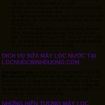
thể như: Đối với Bơm, Bình từ 3-5 năm.
Do tần suất sử dụng của mỗi gia đình, mỗi gia đình sẽ
có nhu cầu sử dụng khác nhau
Do chất lượng nước đầu vào, nước cấp vào nhiễm môt
số chất như: Fe, Canxi, Clo sẽ làm oxi hóa, làm hư hại
tới thiết bị lọc..
Do yếu tố chủ quan: Việc không bảo dưỡng, thay thế
bộ lọc định kỳ đúng hạn theo quy định của nhà sản
xuất. Thường khách hàng chỉ để ý thay bộ lọc khi nó bị
tắc, khi không lấy được nước sử dụng thì mới kiểm tra
và gọi tới dịch vụ kiểm tra bảo dưỡng.
DỊCH VỤ SỬA MÁY LỌC NƯỚC TẠI
LOCNUOCBINHDUONG.COM
Sửa máy lọc nước
là Dịch vụ uy tín của Công ty Chúng tôi,
Máy lọc nước
là thiết bị mà hầu hết gia đình nào cũng có và
trong quá trình sử dụng máy để có thể đảm bảo chất lượng
thì không thể thiếu được việc bảo trì bảo dưỡng và
thay lõi
lọc nước
định kỳ và cũng không thể tránh được những sự cố
khiến máy lọc nước không hoạt động.
NHỮNG HIỆN TƯỢNG MÁY LỌC