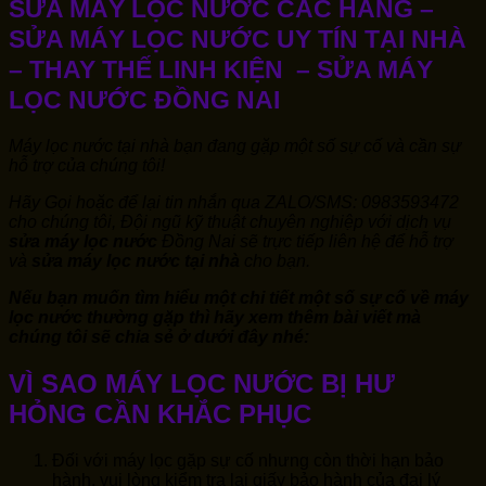
SỬA MÁY LỌC NƯỚC CÁC HÃNG –
SỬA MÁY LỌC NƯỚC UY TÍN TẠI NHÀ
– THAY THẾ LINH KIỆN – SỬA MÁY
LỌC NƯỚC ĐỒNG NAI
Máy lọc nước tại nhà bạn đang gặp một số sự cố và cần sự
hỗ trợ của chúng tôi!
Hãy Gọi hoặc để lại tin nhắn qua ZALO/SMS: 0983593472
cho chúng tôi, Đội ngũ kỹ thuật chuyên nghiệp với dịch vụ
sửa máy lọc nước
Đồng Nai sẽ trực tiếp liên hệ để hỗ trợ
và
sửa máy lọc nước tại nhà
cho bạn.
Nếu bạn muốn tìm hiểu một chi tiết một số sự cố về máy
lọc nước thường gặp thì hãy xem thêm bài viết mà
chúng tôi sẽ chia sẻ ở dưới đây nhé:
VÌ SAO MÁY LỌC NƯỚC BỊ HƯ
HỎNG CẦN KHẮC PHỤC
Đối với máy lọc gặp sự cố nhưng còn thời hạn bảo
hành, vui lòng kiểm tra lại giấy bảo hành của đại lý