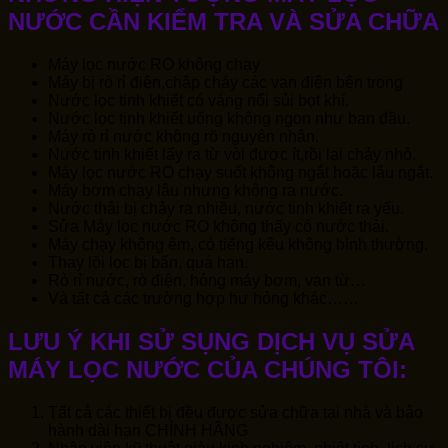
NƯỚC CẦN KIỂM TRA VÀ SỬA CHỮA
Máy lọc nước RO không chạy
Máy bị rò rỉ điện,chập cháy các van điện bên trong
Nước lọc tinh khiết có váng nổi sủi bọt khí.
Nước lọc tinh khiết uống không ngon như ban đầu.
Máy rò rỉ nước không rõ nguyên nhân.
Nước tinh khiết lấy ra từ vòi được ít,rồi lại chảy nhỏ.
Máy lọc nước RO chạy suốt không ngắt hoặc lâu ngắt.
Máy bơm chạy lâu nhưng không ra nước.
Nước thải bị chảy ra nhiều, nước tinh khiết ra yếu.
Sửa Máy lọc nước RO không thấy có nước thải.
Máy chạy không êm, có tiếng kêu không bình thường.
Thay lõi lọc bị bẩn, quá hạn.
Rò rỉ nước, rò điện, hỏng máy bơm, van từ…
Và tất cả các trường hợp hư hỏng khác……
LƯU Ý KHI SỬ SỤNG DỊCH VỤ SỬA
MÁY LỌC NƯỚC CỦA CHÚNG TÔI:
Tất cả các thiết bị đều được sửa chữa tại nhà và bảo
hành dài hạn CHÍNH HÃNG