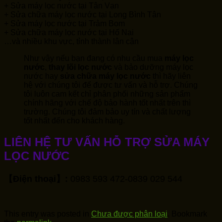
+ Sửa máy lọc nước tại Tân Vạn
+ Sửa chữa máy lọc nước tại Long Bình Tân
+ Sửa máy lọc nước tại Trảm Bom
+ Sửa chữa máy lọc nước tại Hố Nai
…và nhiều khu vực, tỉnh thành lân cận
Như vậy nếu bạn đang có nhu cầu mua
máy lọc
nước
,
thay lõi lọc nước
và bảo dưỡng máy lọc
nước hay
sửa chữa máy lọc nước
thì hãy liên
hệ với chúng tôi để được tư vấn và hỗ trợ. Chúng
tôi luôn cam kết chỉ phân phối những sản phẩm
chính hãng với chế độ bảo hành tốt nhất trên thì
trường. Chúng tôi đảm bảo uy tín và chất lượng
tốt nhất đến cho khách hàng.
LIÊN HỆ TƯ VẤN HỖ TRỢ SỬA MÁY
LỌC NƯỚC
【Điện thoại】:
0983 593 472-0839 029 544
This entry was posted in
Chưa được phân loại
. Bookmark