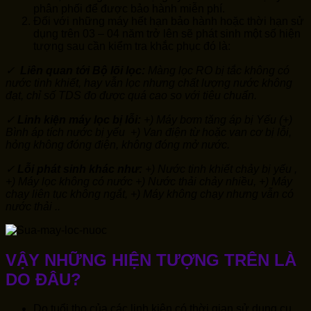
phân phối để được bảo hành miễn phí.
Đối với những máy hết hạn bảo hành hoặc thời hạn sử
dụng trên 03 – 04 năm trở lên sẽ phát sinh một số hiện
tượng sau cần kiểm tra khắc phục đó là:
✓
Liên quan tới Bộ lõi lọc:
Màng lọc RO bị tắc không có
nước tinh khiết, hay vẫn lọc nhưng chất lượng nước không
đạt, chỉ số TDS đo được quá cao so với tiêu chuẩn.
✓
Linh kiện máy lọc bị lỗi:
+) Máy bơm tăng áp bị Yếu (+)
Bình áp tích nước bị yếu +) Van điện từ hoặc van cơ bị lỗi,
hỏng không đóng điện, không đóng mở nước.
✓
Lỗi phát sinh khác như:
+) Nước tinh khiết chảy bị yếu ,
+) Máy lọc không có nước +) Nước thải chảy nhiều, +) Máy
chạy liên tục không ngắt, +) Máy không chạy nhưng vẫn có
nước thải ..
VẬY NHỮNG HIỆN TƯỢNG TRÊN LÀ
DO ĐÂU?
Do tuổi thọ của các linh kiện có thời gian sử dụng cụ