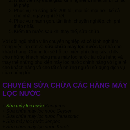
Nhân viên kỹ thuật giàu kinh nghiệm, nhiệt tình, lịch sự
lễ phép.
Phục vụ 7h sáng đến 20h tối, mọi lúc mọi nơi. kể cả
chủ nhật ngày nghỉ lễ tết.
Phục vụ nhanh gọn, tận tình, chuyên nghiệp, chi phí
thấp nhất.
Kiểm tra nước sau khi thay thế, sửa chữa.
Với đội ngũ nhân viên chuyên nghiệp và có kinh nghiệm
trong việc lắp đăt và
sửa chữa máy lọc nước
tại nhà cho
khách hàng. Chúng tôi sẽ hỗ trợ miễn phí công sửa chữa
cho những khách hàng mua máy lọc nước tại cửa hàng và
thay thể những phụ kiện máy lọc nước chính hãng với giá rẻ
cho khách hàng và cho tất cả những người sử dụng dịch vụ
của chúng tôi.
CHUYÊN SỬA CHỮA CÁC HÃNG MÁY
LỌC NƯỚC
+
Sửa máy lọc nước
Kangaroo
+ Sửa chữa máy lọc nước Geyser
+ Sửa chữa máy lọc nước Panasonic
+ Sửa máy lọc nước Jenpec
+ Sửa chữa máy lọc nước Karofi