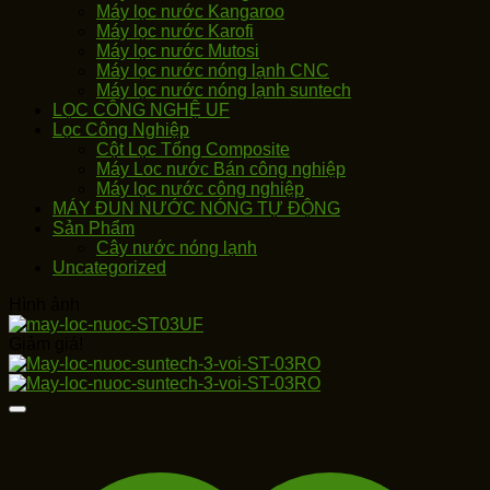
Máy lọc nước Kangaroo
Máy lọc nước Karofi
Máy lọc nước Mutosi
Máy lọc nước nóng lạnh CNC
Máy lọc nước nóng lạnh suntech
LỌC CÔNG NGHỆ UF
Lọc Công Nghiệp
Cột Lọc Tổng Composite
Máy Loc nước Bán công nghiệp
Máy lọc nước công nghiệp
MÁY ĐUN NƯỚC NÓNG TỰ ĐỘNG
Sản Phẩm
Cây nước nóng lạnh
Uncategorized
Hình ảnh
Giảm giá!