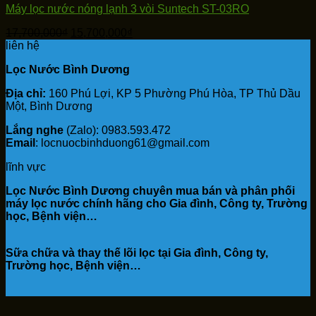
Máy lọc nước nóng lạnh 3 vòi Suntech ST-03RO
Giá
Giá
17,700,000
₫
15,700,000
₫
gốc
hiện
liên hệ
là:
tại
Lọc Nước Bình Dương
17,700,000₫.
là:
15,700,000₫.
Địa chỉ:
160 Phú Lợi, KP 5 Phường Phú Hòa, TP Thủ Dầu
Một, Bình Dương
Lắng nghe
(Zalo): 0983.593.472
Email
: locnuocbinhduong61@gmail.com
lĩnh vực
Lọc Nước Bình Dương chuyên mua bán và phân phối
máy lọc nước chính hãng cho Gia đình, Công ty, Trường
học, Bệnh viện…
Sữa chữa và thay thế lõi lọc tại Gia đình, Công ty,
Trường học, Bệnh viện…