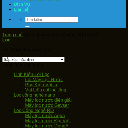
Dịch Vụ
Liên hệ
Tìm
kiếm:
Trang chủ
/
Sản phẩm được gắn thẻ “ST-03RO”
Lọc
Hiển thị kết quả duy nhất
Danh mục sản phẩm
Linh Kiện-Lõi Lọc
Lõi Máy Lọc Nước
Phụ Kiện-Vật tư
Vật Liệu cột lọc tổng
Lọc công nghệ nano
Máy lọc nước điện giải
Máy lọc nước Geyser
Lọc Công Nghệ RO
Máy lọc nước Aqua
Máy lọc nước Đại Việt
Máy lọc nước DongA