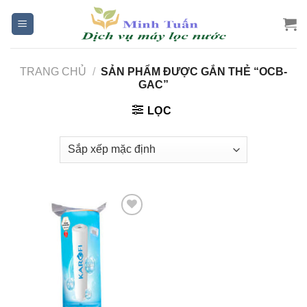
Skip
to
content
TRANG CHỦ
/
SẢN PHẨM ĐƯỢC GẮN THẺ “OCB-
GAC”
LỌC
Add to
Wishlist