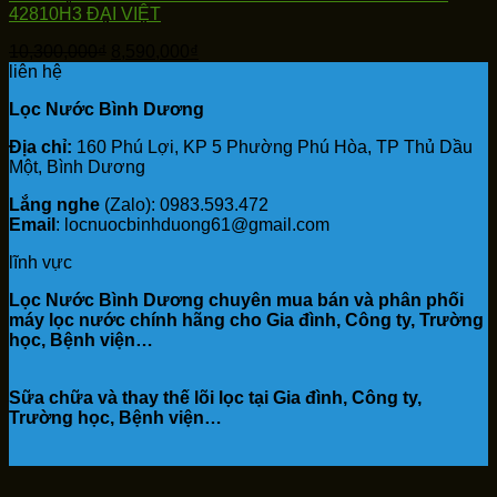
42810H3 ĐẠI VIỆT
Giá
Giá
10,300,000
₫
8,590,000
₫
gốc
hiện
liên hệ
là:
tại
Lọc Nước Bình Dương
10,300,000₫.
là:
8,590,000₫.
Địa chỉ:
160 Phú Lợi, KP 5 Phường Phú Hòa, TP Thủ Dầu
Một, Bình Dương
Lắng nghe
(Zalo): 0983.593.472
Email
: locnuocbinhduong61@gmail.com
lĩnh vực
Lọc Nước Bình Dương chuyên mua bán và phân phối
máy lọc nước chính hãng cho Gia đình, Công ty, Trường
học, Bệnh viện…
Sữa chữa và thay thế lõi lọc tại Gia đình, Công ty,
Trường học, Bệnh viện…