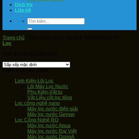
Dịch Vụ
Liên hệ
Tìm
kiếm:
Trang chủ
/
Sản phẩm được gắn thẻ “MKW42810H3”
Lọc
Hiển thị kết quả duy nhất
Danh mục sản phẩm
Linh Kiện-Lõi Lọc
Lõi Máy Lọc Nước
Phụ Kiện-Vật tư
Vật Liệu cột lọc tổng
Lọc công nghệ nano
Máy lọc nước điện giải
Máy lọc nước Geyser
Lọc Công Nghệ RO
Máy lọc nước Aqua
Máy lọc nước Đại Việt
Máy lọc nước DongA