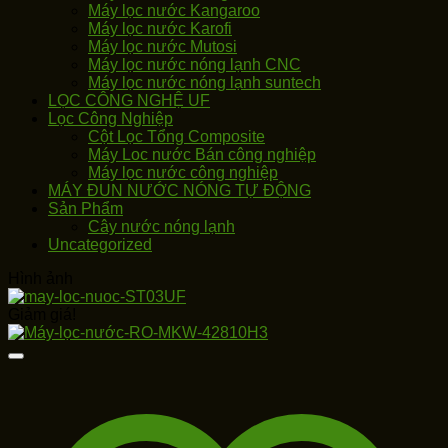
Máy lọc nước Kangaroo
Máy lọc nước Karofi
Máy lọc nước Mutosi
Máy lọc nước nóng lạnh CNC
Máy lọc nước nóng lạnh suntech
LỌC CÔNG NGHỆ UF
Lọc Công Nghiệp
Cột Lọc Tổng Composite
Máy Loc nước Bán công nghiệp
Máy lọc nước công nghiệp
MÁY ĐUN NƯỚC NÓNG TỰ ĐỘNG
Sản Phẩm
Cây nước nóng lạnh
Uncategorized
Hình ảnh
Giảm giá!