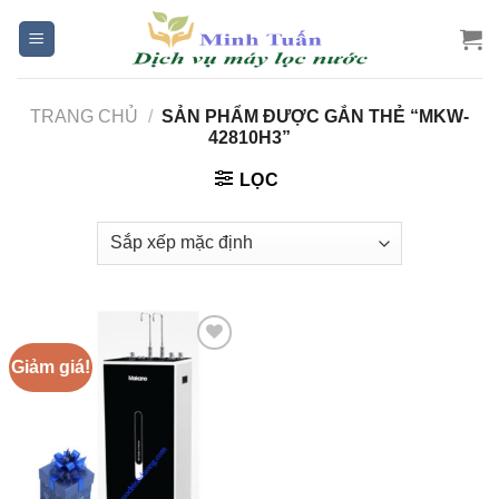
Skip
to
content
TRANG CHỦ
/
SẢN PHẨM ĐƯỢC GẮN THẺ “MKW-
42810H3”
LỌC
Giảm giá!
Add to
Wishlist