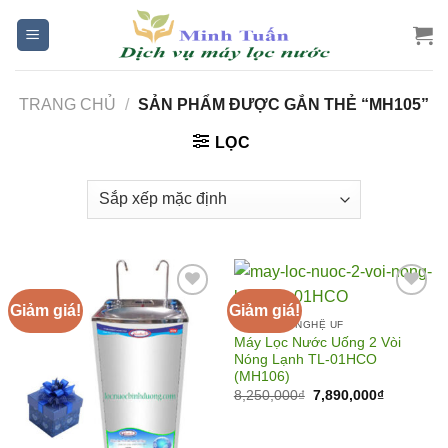
Skip
to
content
TRANG CHỦ
/
SẢN PHẨM ĐƯỢC GẮN THẺ “MH105”
LỌC
Giảm giá!
Giảm giá!
LỌC CÔNG NGHỆ UF
Máy Lọc Nước Uống 2 Vòi
Add to
Add to
Nóng Lạnh TL-01HCO
Wishlist
Wishlist
(MH106)
Giá
Giá
8,250,000
₫
7,890,000
₫
gốc
hiện
là:
tại
8,250,000₫.
là:
7,890,000