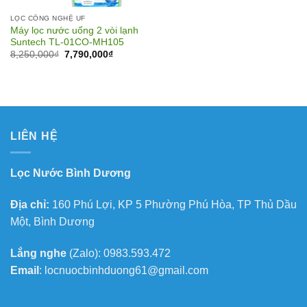
LỌC CÔNG NGHỆ UF
Máy lọc nước uống 2 vòi lạnh
Suntech TL-01CO-MH105
Giá
Giá
8,250,000
₫
7,790,000
₫
gốc
hiện
là:
tại
8,250,000₫.
là:
7,790,000₫.
LIÊN HỆ
Lọc Nước Bình Dương
Địa chỉ:
160 Phú Lợi, KP 5 Phường Phú Hòa, TP Thủ Dầu
Một, Bình Dương
Lắng nghe
(Zalo): 0983.593.472
Email
: locnuocbinhduong61@gmail.com