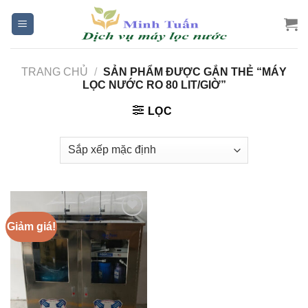
Skip
to
content
TRANG CHỦ
/
SẢN PHẨM ĐƯỢC GẮN THẺ “MÁY
LỌC NƯỚC RO 80 LIT/GIỜ”
LỌC
Giảm giá!
Add to
Wishlist