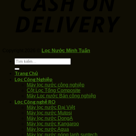
Copyright 2026 ©
Lọc Nước Minh Tuấn
Tìm
kiếm:
Trang Chủ
Lọc Công Nghiệp
Máy lọc nước công nghiệp
Cột Lọc Tổng Composite
Máy Loc nước Bán công nghiệp
Lọc Công nghệ RO
Máy lọc nước Đại Việt
Máy lọc nước Mutosi
Máy lọc nước DongA
Máy lọc nước Kangaroo
Máy lọc nước Aqua
Máy lọc nước nóng lạnh suntech