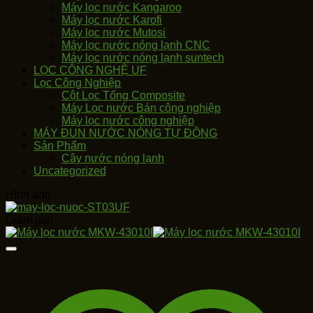
Máy lọc nước Kangaroo
Máy lọc nước Karofi
Máy lọc nước Mutosi
Máy lọc nước nóng lạnh CNC
Máy lọc nước nóng lạnh suntech
LỌC CÔNG NGHỆ UF
Lọc Công Nghiệp
Cột Lọc Tổng Composite
Máy Loc nước Bán công nghiệp
Máy lọc nước công nghiệp
MÁY ĐUN NƯỚC NÓNG TỰ ĐỘNG
Sản Phẩm
Cây nước nóng lạnh
Uncategorized
Hình ảnh
Giảm giá!