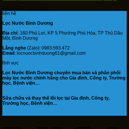
Giá
Giá
8,450,000
₫
7,150,000
₫
gốc
hiện
liên hệ
là:
tại
Lọc Nước Bình Dương
8,450,000₫.
là:
7,150,000₫.
Địa chỉ:
160 Phú Lợi, KP 5 Phường Phú Hòa, TP Thủ Dầu
Một, Bình Dương
Lắng nghe
(Zalo): 0983.593.472
Email
: locnuocbinhduong61@gmail.com
lĩnh vực
Lọc Nước Bình Dương chuyên mua bán và phân phối
máy lọc nước chính hãng cho Gia đình, Công ty, Trường
học, Bệnh viện…
Sữa chữa và thay thế lõi lọc tại Gia đình, Công ty,
Trường học, Bệnh viện…