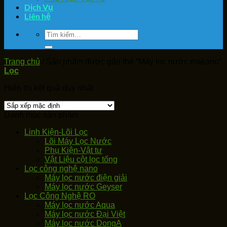
Dịch Vụ
Liên hệ
Tìm
kiếm:
Trang chủ
/
Sản phẩm được gắn thẻ “Máy lọc nước makano”
Lọc
Hiển thị kết quả duy nhất
Danh mục sản phẩm
Linh Kiện-Lõi Lọc
Lõi Máy Lọc Nước
Phụ Kiện-Vật tư
Vật Liệu cột lọc tổng
Lọc công nghệ nano
Máy lọc nước điện giải
Máy lọc nước Geyser
Lọc Công Nghệ RO
Máy lọc nước Aqua
Máy lọc nước Đại Việt
Máy lọc nước DongA