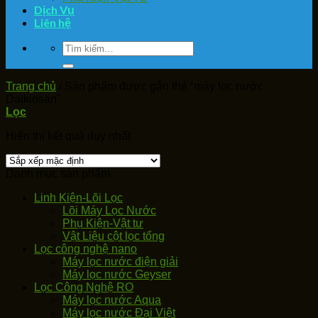
Dịch Vụ
Liên hệ
Tìm
kiếm:
Trang chủ
/
Sản phẩm được gắn thẻ “máy lọc nước
Daikiosan”
Lọc
Hiển thị kết quả duy nhất
Danh mục sản phẩm
Linh Kiện-Lõi Lọc
Lõi Máy Lọc Nước
Phụ Kiện-Vật tư
Vật Liệu cột lọc tổng
Lọc công nghệ nano
Máy lọc nước điện giải
Máy lọc nước Geyser
Lọc Công Nghệ RO
Máy lọc nước Aqua
Máy lọc nước Đại Việt