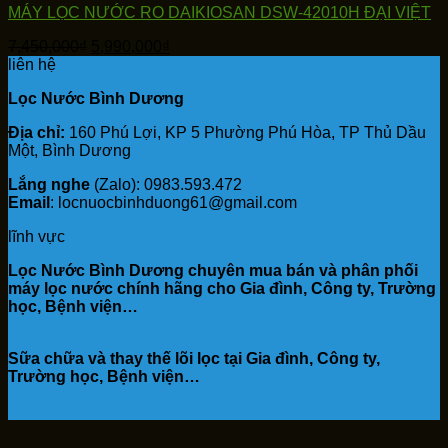
MÁY LỌC NƯỚC RO DAIKIOSAN DSW-42010H ĐẠI VIỆT
Giá
Giá
7,450,000
₫
5,990,000
₫
gốc
hiện
liên hệ
là:
tại
Lọc Nước Bình Dương
7,450,000₫.
là:
5,990,000₫.
Địa chỉ:
160 Phú Lợi, KP 5 Phường Phú Hòa, TP Thủ Dầu
Một, Bình Dương
Lắng nghe
(Zalo): 0983.593.472
Email
: locnuocbinhduong61@gmail.com
lĩnh vực
Lọc Nước Bình Dương chuyên mua bán và phân phối
máy lọc nước chính hãng cho Gia đình, Công ty, Trường
học, Bệnh viện…
Sữa chữa và thay thế lõi lọc tại Gia đình, Công ty,
Trường học, Bệnh viện…