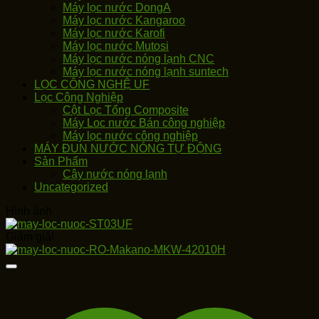
Máy lọc nước DongA
Máy lọc nước Kangaroo
Máy lọc nước Karofi
Máy lọc nước Mutosi
Máy lọc nước nóng lạnh CNC
Máy lọc nước nóng lạnh suntech
LỌC CÔNG NGHỆ UF
Lọc Công Nghiệp
Cột Lọc Tổng Composite
Máy Loc nước Bán công nghiệp
Máy lọc nước công nghiệp
MÁY ĐUN NƯỚC NÓNG TỰ ĐỘNG
Sản Phẩm
Cây nước nóng lạnh
Uncategorized
Hình ảnh
Giảm giá!