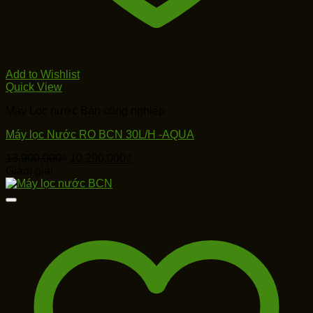
Add to Wishlist
Quick View
Máy Loc nước Bán công nghiệp
Máy lọc Nước RO BCN 30L/H -AQUA
Giá
Giá
13,900,000
₫
10,290,000
₫
gốc
hiện
Giảm giá!
là:
tại
13,900,000₫.
là:
10,290,000₫.