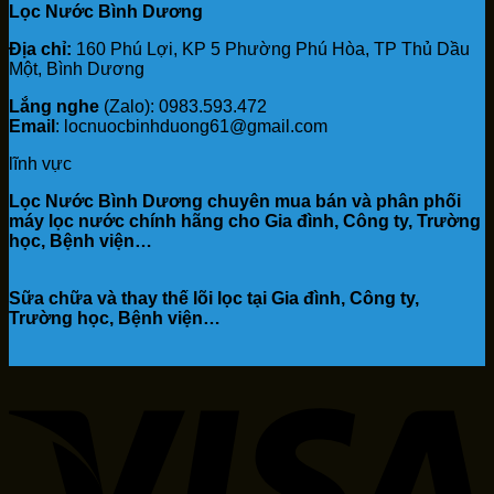
Lọc Nước Bình Dương
15,500,000₫.
là:
12,490,000₫.
Địa chỉ:
160 Phú Lợi, KP 5 Phường Phú Hòa, TP Thủ Dầu
Một, Bình Dương
Lắng nghe
(Zalo): 0983.593.472
Email
: locnuocbinhduong61@gmail.com
lĩnh vực
Lọc Nước Bình Dương chuyên mua bán và phân phối
máy lọc nước chính hãng cho Gia đình, Công ty, Trường
học, Bệnh viện…
Sữa chữa và thay thế lõi lọc tại Gia đình, Công ty,
Trường học, Bệnh viện…