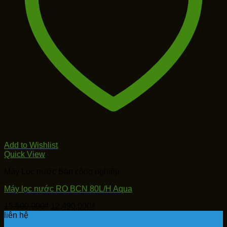
Add to Wishlist
Quick View
Máy Loc nước Bán công nghiệp
Máy lọc nước RO BCN 80L/H Aqua
Giá
Giá
15,500,000
₫
12,490,000
₫
gốc
hiện
liên hệ
là:
tại