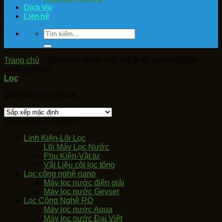
Dịch Vụ
Liên hệ
Tìm
kiếm:
Trang chủ
/
Sản phẩm được gắn thẻ “máy lọc nước bán
công nghiệp”
Lọc
Showing all 3 results
Danh mục sản phẩm
Linh Kiện-Lõi Lọc
Lõi Máy Lọc Nước
Phụ Kiện-Vật tư
Vật Liệu cột lọc tổng
Lọc công nghệ nano
Máy lọc nước điện giải
Máy lọc nước Geyser
Lọc Công Nghệ RO
Máy lọc nước Aqua
Máy lọc nước Đại Việt