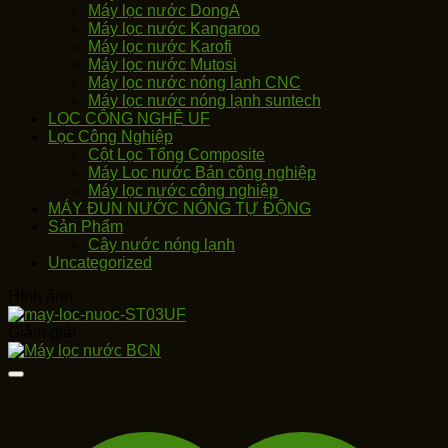
Máy lọc nước DongA
Máy lọc nước Kangaroo
Máy lọc nước Karofi
Máy lọc nước Mutosi
Máy lọc nước nóng lạnh CNC
Máy lọc nước nóng lạnh suntech
LỌC CÔNG NGHỆ UF
Lọc Công Nghiệp
Cột Lọc Tổng Composite
Máy Loc nước Bán công nghiệp
Máy lọc nước công nghiệp
MÁY ĐUN NƯỚC NÓNG TỰ ĐỘNG
Sản Phẩm
Cây nước nóng lạnh
Uncategorized
Hình ảnh
Giảm giá!