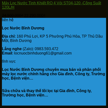
Máy Lọc Nước Tinh Khiết RO 4 Vòi ST04-120 -Công Suất
120L/H
Giá
Giá
24,500,000
₫
22,290,000
₫
gốc
hiện
liên hệ
là:
tại
Lọc Nước Bình Dương
24,500,000₫.
là:
22,290,000₫.
Địa chỉ:
160 Phú Lợi, KP 5 Phường Phú Hòa, TP Thủ Dầu
Một, Bình Dương
Lắng nghe
(Zalo): 0983.593.472
Email
: locnuocbinhduong61@gmail.com
lĩnh vực
Lọc Nước Bình Dương chuyên mua bán và phân phối
máy lọc nước chính hãng cho Gia đình, Công ty, Trường
học, Bệnh viện…
Sữa chữa và thay thế lõi lọc tại Gia đình, Công ty,
Trường học, Bệnh viện…