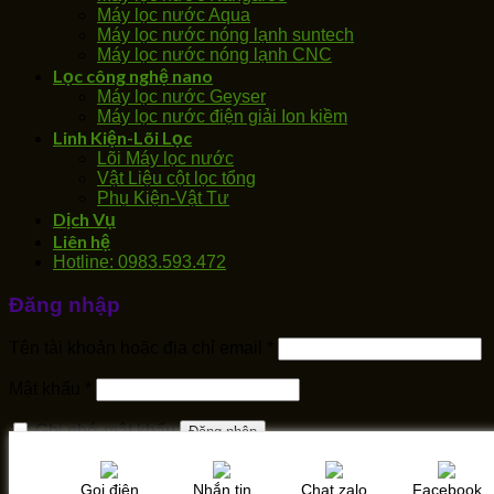
Máy lọc nước Aqua
Máy lọc nước nóng lạnh suntech
Máy lọc nước nóng lạnh CNC
Lọc công nghệ nano
Máy lọc nước Geyser
Máy lọc nước điện giải Ion kiềm
Linh Kiện-Lõi Lọc
Lõi Máy lọc nước
Vật Liệu cột lọc tổng
Phụ Kiện-Vật Tư
Dịch Vụ
Liên hệ
Hotline: 0983.593.472
Đăng nhập
Tên tài khoản hoặc địa chỉ email
*
Mật khẩu
*
Ghi nhớ mật khẩu
Đăng nhập
Quên mật khẩu?
Gọi điện
Nhắn tin
Chat zalo
Facebook