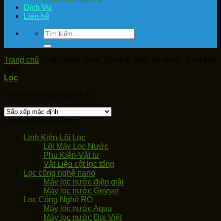
Dịch Vụ
Liên hệ
Tìm
kiếm:
Trang chủ
/
Sản phẩm được gắn thẻ “Máy lọc nước 4 vòi tinh
khiết”
Lọc
Hiển thị kết quả duy nhất
Danh mục sản phẩm
Linh Kiện-Lõi Lọc
Lõi Máy Lọc Nước
Phụ Kiện-Vật tư
Vật Liệu cột lọc tổng
Lọc công nghệ nano
Máy lọc nước điện giải
Máy lọc nước Geyser
Lọc Công Nghệ RO
Máy lọc nước Aqua
Máy lọc nước Đại Việt