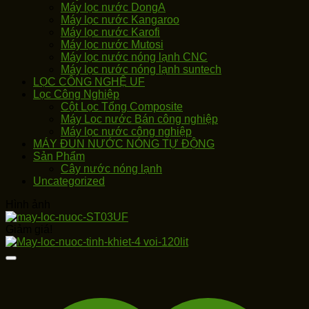
Máy lọc nước DongA
Máy lọc nước Kangaroo
Máy lọc nước Karofi
Máy lọc nước Mutosi
Máy lọc nước nóng lạnh CNC
Máy lọc nước nóng lạnh suntech
LỌC CÔNG NGHỆ UF
Lọc Công Nghiệp
Cột Lọc Tổng Composite
Máy Loc nước Bán công nghiệp
Máy lọc nước công nghiệp
MÁY ĐUN NƯỚC NÓNG TỰ ĐỘNG
Sản Phẩm
Cây nước nóng lạnh
Uncategorized
Hình ảnh
Giảm giá!