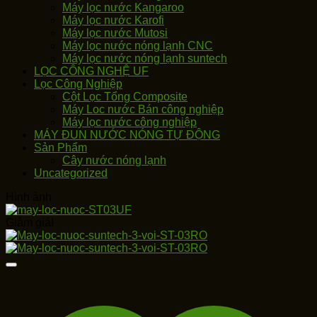
Máy lọc nước Kangaroo
Máy lọc nước Karofi
Máy lọc nước Mutosi
Máy lọc nước nóng lạnh CNC
Máy lọc nước nóng lạnh suntech
LỌC CÔNG NGHỆ UF
Lọc Công Nghiệp
Cột Lọc Tổng Composite
Máy Loc nước Bán công nghiệp
Máy lọc nước công nghiệp
MÁY ĐUN NƯỚC NÓNG TỰ ĐỘNG
Sản Phẩm
Cây nước nóng lạnh
Uncategorized
Hình ảnh
Giảm giá!