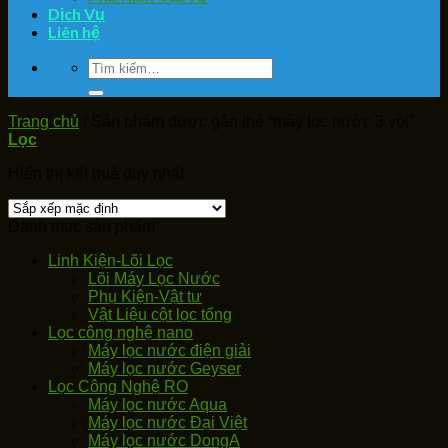
Dịch Vụ
Liên hệ
Tìm
kiếm:
Trang chủ
/
Sản phẩm được gắn thẻ “máy lọc nước 3 vòi”
Lọc
Hiển thị kết quả duy nhất
Danh mục sản phẩm
Linh Kiện-Lõi Lọc
Lõi Máy Lọc Nước
Phụ Kiện-Vật tư
Vật Liệu cột lọc tổng
Lọc công nghệ nano
Máy lọc nước điện giải
Máy lọc nước Geyser
Lọc Công Nghệ RO
Máy lọc nước Aqua
Máy lọc nước Đại Việt
Máy lọc nước DongA