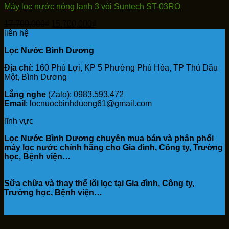
Máy lọc nước nóng lạnh 3 vòi Suntech ST-03RO
Giá
Giá
17,700,000
₫
15,700,000
₫
gốc
hiện
liên hệ
là:
tại
Lọc Nước Bình Dương
17,700,000₫.
là:
15,700,000₫.
Địa chỉ:
160 Phú Lợi, KP 5 Phường Phú Hòa, TP Thủ Dầu
Một, Bình Dương
Lắng nghe
(Zalo): 0983.593.472
Email
: locnuocbinhduong61@gmail.com
lĩnh vực
Lọc Nước Bình Dương chuyên mua bán và phân phối
máy lọc nước chính hãng cho Gia đình, Công ty, Trường
học, Bệnh viện…
Sữa chữa và thay thế lõi lọc tại Gia đình, Công ty,
Trường học, Bệnh viện…