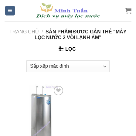
Skip
to
content
TRANG CHỦ
/
SẢN PHẨM ĐƯỢC GẮN THẺ “MÁY
LỌC NƯỚC 2 VÒI LẠNH ẤM”
LỌC
Add to
Wishlist