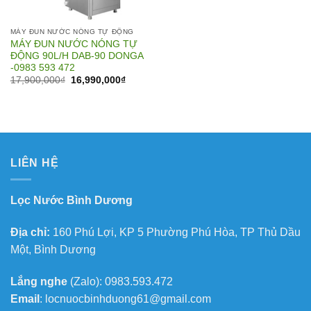
MÁY ĐUN NƯỚC NÓNG TỰ ĐỘNG
MÁY ĐUN NƯỚC NÓNG TỰ
ĐỘNG 90L/H DAB-90 DONGA
-0983 593 472
Giá
Giá
17,900,000
₫
16,990,000
₫
gốc
hiện
là:
tại
17,900,000₫.
là:
16,990,000₫.
LIÊN HỆ
Lọc Nước Bình Dương
Địa chỉ:
160 Phú Lợi, KP 5 Phường Phú Hòa, TP Thủ Dầu
Một, Bình Dương
Lắng nghe
(Zalo): 0983.593.472
Email
: locnuocbinhduong61@gmail.com