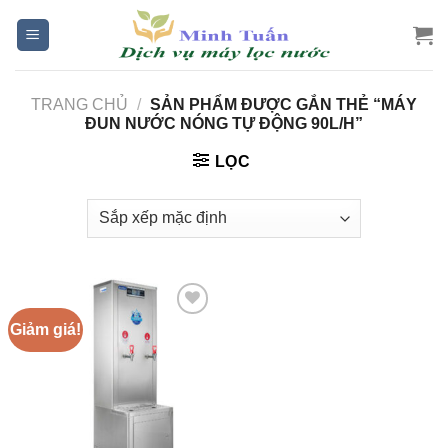
Skip
to
content
TRANG CHỦ
/
SẢN PHẨM ĐƯỢC GẮN THẺ “MÁY
ĐUN NƯỚC NÓNG TỰ ĐỘNG 90L/H”
LỌC
Giảm giá!
Add to
Wishlist