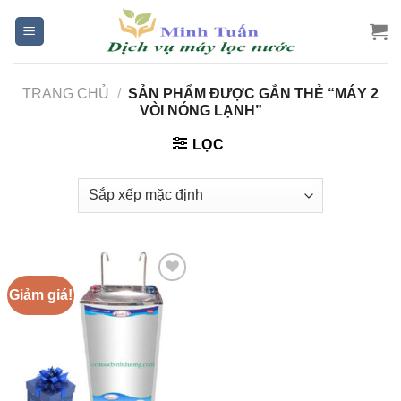
Skip
to
content
TRANG CHỦ
/
SẢN PHẨM ĐƯỢC GẮN THẺ “MÁY 2
VÒI NÓNG LẠNH”
LỌC
Giảm giá!
Add to
Wishlist