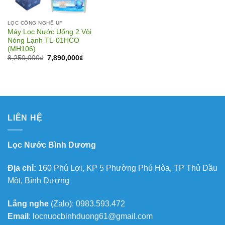
LỌC CÔNG NGHỆ UF
Máy Lọc Nước Uống 2 Vòi
Nóng Lạnh TL-01HCO
(MH106)
Giá
Giá
8,250,000
₫
7,890,000
₫
gốc
hiện
là:
tại
8,250,000₫.
là:
7,890,000₫.
LIÊN HỆ
Lọc Nước Bình Dương
Địa chỉ:
160 Phú Lợi, KP 5 Phường Phú Hòa, TP Thủ Dầu
Một, Bình Dương
Lắng nghe
(Zalo): 0983.593.472
Email
: locnuocbinhduong61@gmail.com