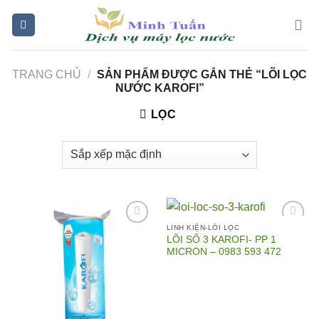
Skip
to
content
TRANG CHỦ
/
SẢN PHẨM ĐƯỢC GẮN THẺ “LÕI LỌC
NƯỚC KAROFI”
LỌC
LINH KIỆN-LÕI LỌC
LÕI SỐ 3 KAROFI- PP 1
MICRON – 0983 593 472
Add to
Add to
Wishlist
Wishlist