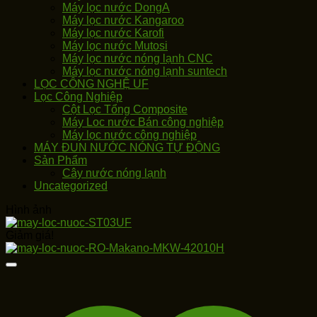
Máy lọc nước DongA
Máy lọc nước Kangaroo
Máy lọc nước Karofi
Máy lọc nước Mutosi
Máy lọc nước nóng lạnh CNC
Máy lọc nước nóng lạnh suntech
LỌC CÔNG NGHỆ UF
Lọc Công Nghiệp
Cột Lọc Tổng Composite
Máy Loc nước Bán công nghiệp
Máy lọc nước công nghiệp
MÁY ĐUN NƯỚC NÓNG TỰ ĐỘNG
Sản Phẩm
Cây nước nóng lạnh
Uncategorized
Hình ảnh
Giảm giá!