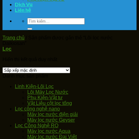
Dịch Vụ
Liên hệ
Tìm
kiếm:
Trang chủ
/
Sản phẩm được gắn thẻ “Lõi lọc nước
Daikiosan”
Lọc
Hiển thị kết quả duy nhất
Danh mục sản phẩm
Linh Kiện-Lõi Lọc
Lõi Máy Lọc Nước
Phụ Kiện-Vật tư
Vật Liệu cột lọc tổng
Lọc công nghệ nano
Máy lọc nước điện giải
Máy lọc nước Geyser
Lọc Công Nghệ RO
Máy lọc nước Aqua
Máy lọc nước Đại Việt