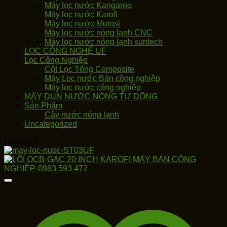
Máy lọc nước Kangaroo
Máy lọc nước Karofi
Máy lọc nước Mutosi
Máy lọc nước nóng lạnh CNC
Máy lọc nước nóng lạnh suntech
LỌC CÔNG NGHỆ UF
Lọc Công Nghiệp
Cột Lọc Tổng Composite
Máy Loc nước Bán công nghiệp
Máy lọc nước công nghiệp
MÁY ĐUN NƯỚC NÓNG TỰ ĐỘNG
Sản Phẩm
Cây nước nóng lạnh
Uncategorized
Hình ảnh