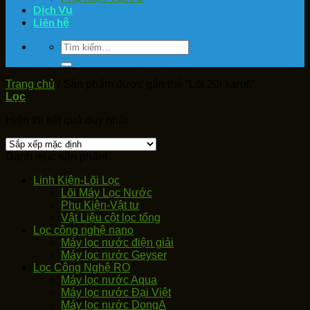
Dịch Vụ
Liên hệ
Tìm
kiếm:
Trang chủ
/
Sản phẩm được gắn thẻ “Lõi 20i karofi”
Lọc
Hiển thị kết quả duy nhất
Danh mục sản phẩm
Linh Kiện-Lõi Lọc
Lõi Máy Lọc Nước
Phụ Kiện-Vật tư
Vật Liệu cột lọc tổng
Lọc công nghệ nano
Máy lọc nước điện giải
Máy lọc nước Geyser
Lọc Công Nghệ RO
Máy lọc nước Aqua
Máy lọc nước Đại Việt
Máy lọc nước DongA