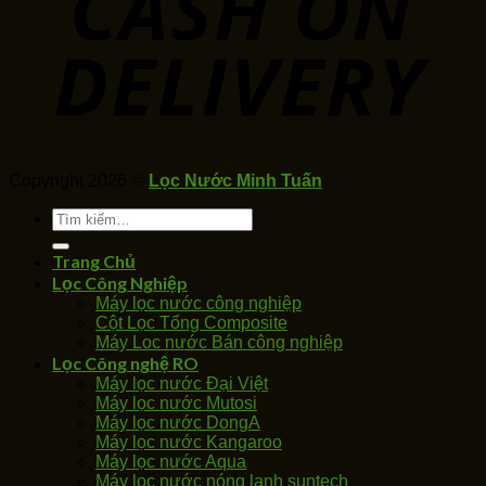
Copyright 2026 ©
Lọc Nước Minh Tuấn
Tìm
kiếm:
Trang Chủ
Lọc Công Nghiệp
Máy lọc nước công nghiệp
Cột Lọc Tổng Composite
Máy Loc nước Bán công nghiệp
Lọc Công nghệ RO
Máy lọc nước Đại Việt
Máy lọc nước Mutosi
Máy lọc nước DongA
Máy lọc nước Kangaroo
Máy lọc nước Aqua
Máy lọc nước nóng lạnh suntech