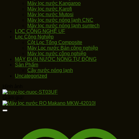
Máy lọc nước Kangaroo
Máy lọc nước Karofi
Máy lọc nước Mutosi
Máy lọc nước nóng lạnh CNC
Máy lọc nước nóng lạnh suntech
LỌC CÔNG NGHỆ UF
Lọc Công Nghiệp
Cột Lọc Tổng Composite
Máy Loc nước Bán công nghiệp
Máy lọc nước công nghiệp
MÁY ĐUN NƯỚC NÓNG TỰ ĐỘNG
Sản Phẩm
Cây nước nóng lạnh
Uncategorized
Hình ảnh
Giảm giá!