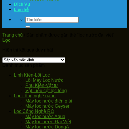
Dịch Vụ
Liên hệ
Tìm
kiếm:
Trang chủ
/
Sản phẩm được gắn thẻ “lọc nước đại việt”
Lọc
Hiển thị kết quả duy nhất
Danh mục sản phẩm
Linh Kiện-Lõi Lọc
Lõi Máy Lọc Nước
Phụ Kiện-Vật tư
Vật Liệu cột lọc tổng
Lọc công nghệ nano
Máy lọc nước điện giải
Máy lọc nước Geyser
Lọc Công Nghệ RO
Máy lọc nước Aqua
Máy lọc nước Đại Việt
Máy lọc nước DongA