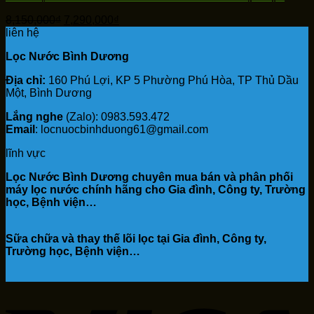
Giá
Giá
8,150,000
₫
7,290,000
₫
gốc
hiện
liên hệ
là:
tại
Lọc Nước Bình Dương
8,150,000₫.
là:
7,290,000₫.
Địa chỉ:
160 Phú Lợi, KP 5 Phường Phú Hòa, TP Thủ Dầu
Một, Bình Dương
Lắng nghe
(Zalo): 0983.593.472
Email
: locnuocbinhduong61@gmail.com
lĩnh vực
Lọc Nước Bình Dương chuyên mua bán và phân phối
máy lọc nước chính hãng cho Gia đình, Công ty, Trường
học, Bệnh viện…
Sữa chữa và thay thế lõi lọc tại Gia đình, Công ty,
Trường học, Bệnh viện…