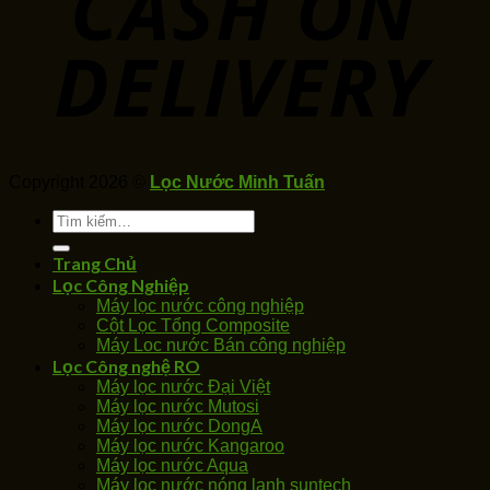
Copyright 2026 ©
Lọc Nước Minh Tuấn
Tìm
kiếm:
Trang Chủ
Lọc Công Nghiệp
Máy lọc nước công nghiệp
Cột Lọc Tổng Composite
Máy Loc nước Bán công nghiệp
Lọc Công nghệ RO
Máy lọc nước Đại Việt
Máy lọc nước Mutosi
Máy lọc nước DongA
Máy lọc nước Kangaroo
Máy lọc nước Aqua
Máy lọc nước nóng lạnh suntech