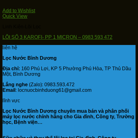
Add to Wishlist
Quick View
Linh Kiện-Lõi Lọc
LÕI SỐ 3 KAROFI- PP 1 MICRON – 0983 593 472
liên hệ
Lọc Nước Bình Dương
Địa chỉ:
160 Phú Lợi, KP 5 Phường Phú Hòa, TP Thủ Dầu
Một, Bình Dương
Lắng nghe
(Zalo): 0983.593.472
Email
: locnuocbinhduong61@gmail.com
lĩnh vực
Lọc Nước Bình Dương chuyên mua bán và phân phối
máy lọc nước chính hãng cho Gia đình, Công ty, Trường
học, Bệnh viện…