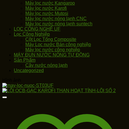
Máy lọc nước Kangaroo
Máy lọc nước Karofi
Máy lọc nước Mutosi
Máy lọc nước nóng lạnh CNC
Máy lọc nước nóng lạnh suntech
LỌC CÔNG NGHỆ UF
Lọc Công Nghiệp
Cột Lọc Tổng Composite
Máy Loc nước Bán công nghiệp
Máy lọc nước công nghiệp
MÁY ĐUN NƯỚC NÓNG TỰ ĐỘNG
Sản Phẩm
Cây nước nóng lạnh
Uncategorized
Hình ảnh