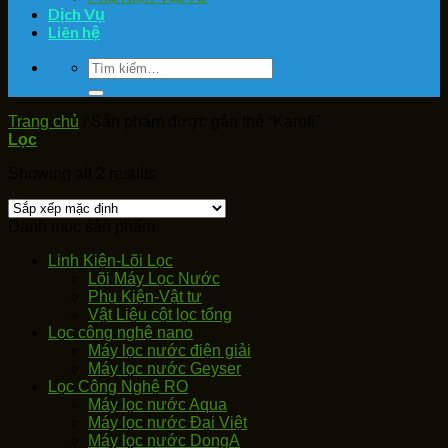
Dịch Vụ
Liên hệ
Tìm
kiếm:
Trang chủ
/
Sản phẩm được gắn thẻ “Karofi”
Lọc
Showing all 2 results
Danh mục sản phẩm
Linh Kiện-Lõi Lọc
Lõi Máy Lọc Nước
Phụ Kiện-Vật tư
Vật Liệu cột lọc tổng
Lọc công nghệ nano
Máy lọc nước điện giải
Máy lọc nước Geyser
Lọc Công Nghệ RO
Máy lọc nước Aqua
Máy lọc nước Đại Việt
Máy lọc nước DongA