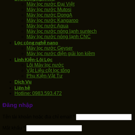
Máy lọc nước Đại Việt
Máy lọc nước Mutosi
Máy lọc nước DongA
Máy lọc nước Kangaroo
Máy lọc nước Aqua
Máy lọc nước nóng lạnh suntech
Máy lọc nước nóng lạnh CNC
Lọc công nghệ nano
Máy lọc nước Geyser
Máy lọc nước điện giải Ion kiềm
Linh Kiện-Lõi Lọc
Lõi Máy lọc nước
Vật Liệu cột lọc tổng
Phụ Kiện-Vật Tư
Dịch Vụ
Liên hệ
Hotline: 0983.593.472
Đăng nhập
Tên tài khoản hoặc địa chỉ email
*
Mật khẩu
*