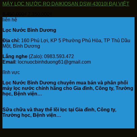
MÁY LỌC NƯỚC RO DAIKIOSAN DSW-43010I ĐẠI VIỆT
Giá
Giá
8,450,000
₫
7,350,000
₫
gốc
hiện
liên hệ
là:
tại
Lọc Nước Bình Dương
8,450,000₫.
là:
7,350,000₫.
Địa chỉ:
160 Phú Lợi, KP 5 Phường Phú Hòa, TP Thủ Dầu
Một, Bình Dương
Lắng nghe
(Zalo): 0983.593.472
Email
: locnuocbinhduong61@gmail.com
lĩnh vực
Lọc Nước Bình Dương chuyên mua bán và phân phối
máy lọc nước chính hãng cho Gia đình, Công ty, Trường
học, Bệnh viện…
Sữa chữa và thay thế lõi lọc tại Gia đình, Công ty,
Trường học, Bệnh viện…