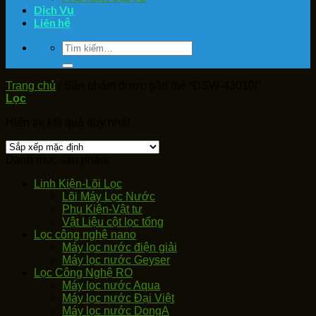
Dịch Vụ
Liên hệ
Tìm
kiếm:
Trang chủ
/
Sản phẩm được gắn thẻ “DSW-43010I”
Lọc
Hiển thị kết quả duy nhất
Danh mục sản phẩm
Linh Kiện-Lõi Lọc
Lõi Máy Lọc Nước
Phụ Kiện-Vật tư
Vật Liệu cột lọc tổng
Lọc công nghệ nano
Máy lọc nước điện giải
Máy lọc nước Geyser
Lọc Công Nghệ RO
Máy lọc nước Aqua
Máy lọc nước Đại Việt
Máy lọc nước DongA