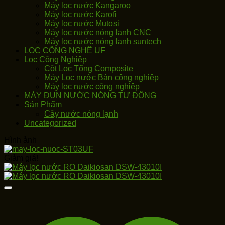
Máy lọc nước Kangaroo
Máy lọc nước Karofi
Máy lọc nước Mutosi
Máy lọc nước nóng lạnh CNC
Máy lọc nước nóng lạnh suntech
LỌC CÔNG NGHỆ UF
Lọc Công Nghiệp
Cột Lọc Tổng Composite
Máy Loc nước Bán công nghiệp
Máy lọc nước công nghiệp
MÁY ĐUN NƯỚC NÓNG TỰ ĐỘNG
Sản Phẩm
Cây nước nóng lạnh
Uncategorized
Hình ảnh
Giảm giá!